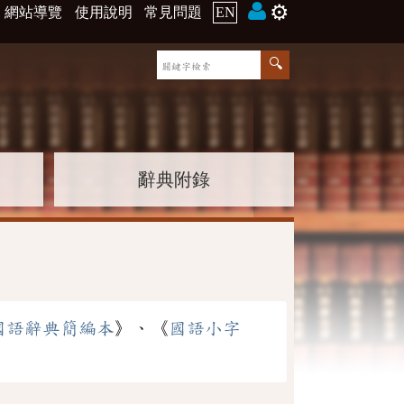
⚙️
網站導覽
使用說明
常見問題
EN
辭典附錄
國語辭典簡編本
》、《
國語小字