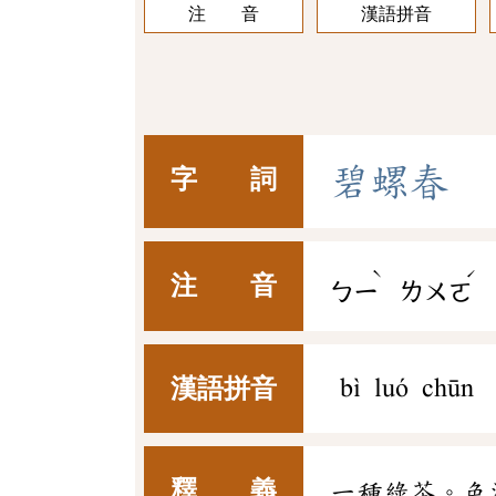
注 音
漢語拼音
碧
螺
春
字 詞
ˋ
ˊ
注 音
ㄅㄧ
ㄌㄨㄛ
漢語拼音
bì luó chūn
釋 義
一種綠茶。色