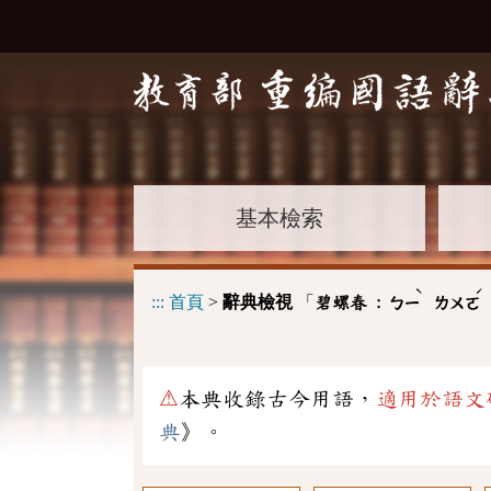
基本檢索
ˋ
ˊ
:::
首頁
>
辭典檢視
「
碧螺春 :
ㄅㄧ
ㄌㄨㄛ
⚠
本典收錄古今用語，
適用於語文
典
》。