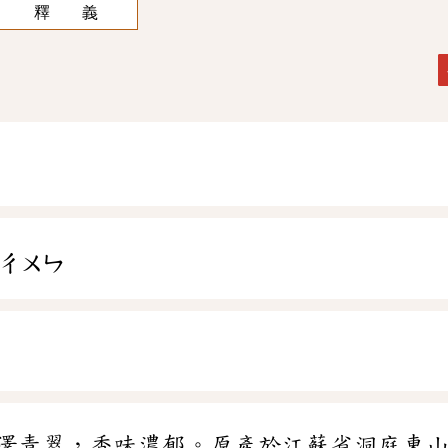
釋 義
ㄔㄨㄣ
澤青翠，香味濃郁。原產於江蘇省洞庭東