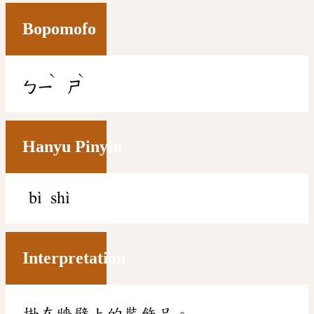
Bopomofo
ˋ
ˋ
ㄅㄧ
ㄕ
Hanyu Pinyin
bì shì
Interpretation
掛在牆壁上的裝飾品。