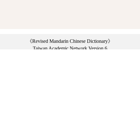
《Revised Mandarin Chinese Dictionary》
Taiwan Academic Network Version 6
©2021 Ministry of Education, R.O.C. All rights reserved.
︿
:::
Privacy statement
|
Dictionary network
|
Opinion exchange
|
Network Links
Headquarters: No. 2, Sanshu Rd., Sanxia Dist., New Taipei City 23703, Taiwan
(R.O.C.)、
Taipei Branch: No. 179, Sec. 1, Heping E. Rd., Daan Dist., Taipei City 10644,
Taiwan (R.O.C.)、
Taichung Branch Offices: No. 67, Shifan St., Fengyuan Dist., Taichung City 42081,
Taiwan (R.O.C.)