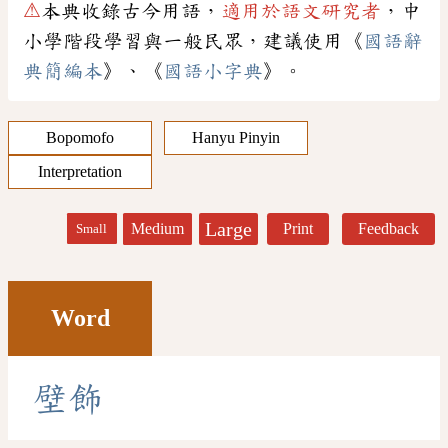
⚠
本典收錄古今用語，
適用於語文研究者
，中
小學階段學習與一般民眾，建議使用《
國語辭
典簡編本
》、《
國語小字典
》。
Bopomofo
Hanyu Pinyin
Interpretation
Large
Medium
Print
Feedback
Small
Word
壁
飾