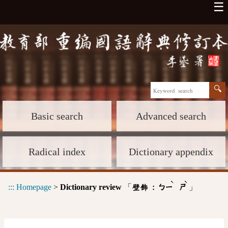
☰
Basic search
Advanced search
Radical index
Dictionary appendix
ˋ
ˋ
:::
Homepage
>
Dictionary review
「
」
壁飾 :
ㄅㄧ
ㄕ