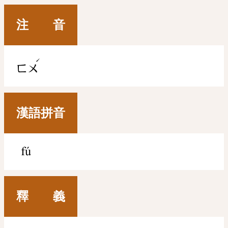
注 音
ˊ
ㄈㄨ
漢語拼音
fú
釋 義