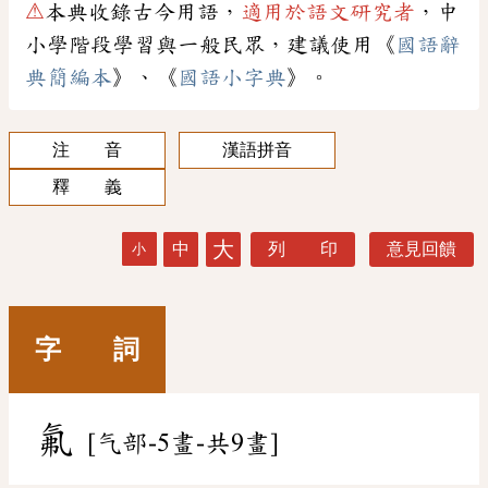
⚠
本典收錄古今用語，
適用於語文研究者
，中
小學階段學習與一般民眾，建議使用《
國語辭
典簡編本
》、《
國語小字典
》。
注 音
漢語拼音
釋 義
大
中
列 印
意見回饋
小
字 詞
氟
[气部-5畫-共9畫]