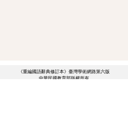
《重編國語辭典修訂本》臺灣學術網路第六版
中華民國教育部版權所有
:::
個資法及隱私聲明
|
辭典公眾授權網
|
意見交流
|
網網相連
三峽總院區地址：新北市三峽區三樹路2號、
︿
臺北院區地址：臺北市大安區和平東路一段179號、