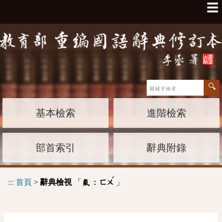
☰
基本檢索
進階檢索
部首索引
辭典附錄
ˊ
:::
首頁
>
辭典檢視
「
」
氟 :
ㄈㄨ