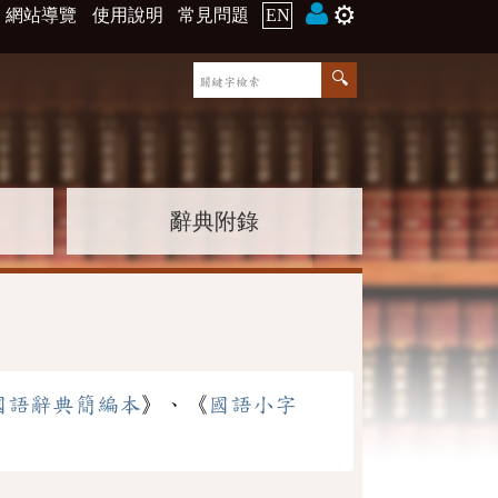
⚙️
網站導覽
使用說明
常見問題
EN
辭典附錄
國語辭典簡編本
》、《
國語小字