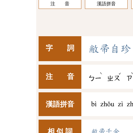
注 音
漢語拼音
敝
帚
自
珍
字 詞
ˋ
ˇ
注 音
ㄅㄧ
ㄓㄡ
ㄗ
漢語拼音
bì zhǒu zì z
相 似 詞
敝帚千金