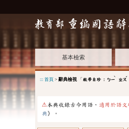
基本檢索
ˋ
ˇ
:::
首頁
>
辭典檢視
「
敝帚自珍 :
ㄅㄧ
ㄓㄡ
⚠
本典收錄古今用語，
適用於語文
典
》。