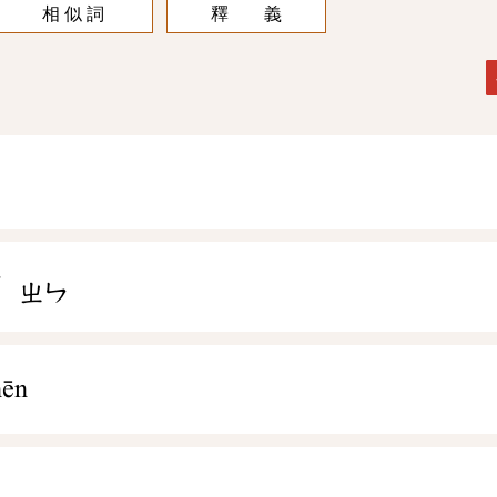
相 似 詞
釋 義
ˋ
ㄓㄣ
hēn