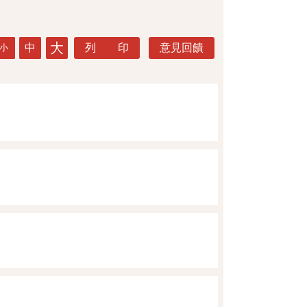
大
中
列 印
意見回饋
小