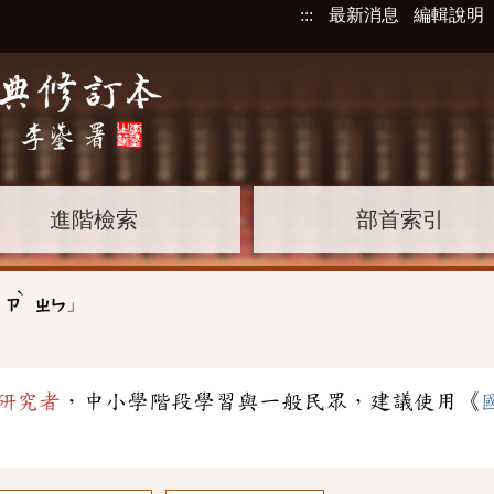
:::
最新消息
編輯說明
進階檢索
部首索引
ˋ
」
ㄗ
ㄓㄣ
研究者
，中小學階段學習與一般民眾，建議使用《