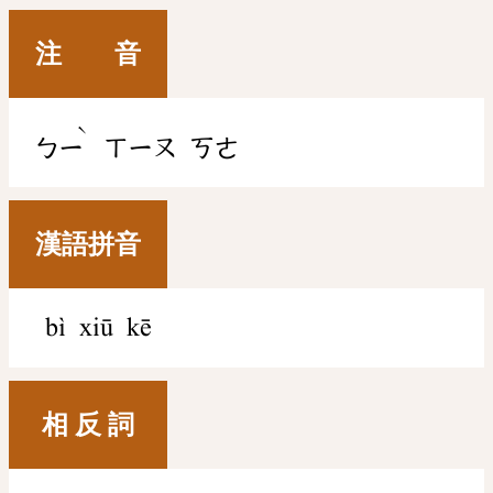
注 音
ˋ
ㄅㄧ
ㄒㄧㄡ
ㄎㄜ
漢語拼音
bì xiū kē
相 反 詞