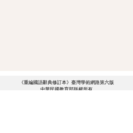
《重編國語辭典修訂本》臺灣學術網路第六版
中華民國教育部版權所有
:::
個資法及隱私聲明
|
辭典公眾授權網
|
意見交流
|
網網相連