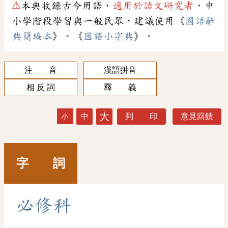
⚠
本典收錄古今用語，
適用於語文研究者
，中
小學階段學習與一般民眾，建議使用《
國語辭
典簡編本
》、《
國語小字典
》。
注 音
漢語拼音
相 反 詞
釋 義
大
中
列 印
意見回饋
小
字 詞
必
修
科