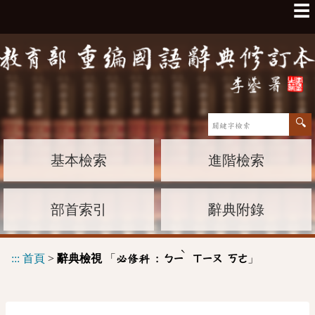
☰
基本檢索
進階檢索
部首索引
辭典附錄
ˋ
:::
首頁
>
辭典檢視
「
」
必修科 :
ㄅㄧ
ㄒㄧㄡ
ㄎㄜ