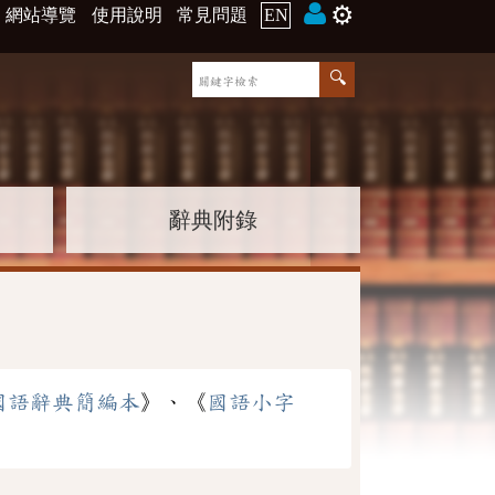
⚙️
網站導覽
使用說明
常見問題
EN
辭典附錄
國語辭典簡編本
》、《
國語小字