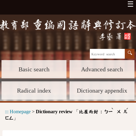
☰
Basic search
Advanced search
Radical index
Dictionary appendix
ˋ
ˊ
:::
Homepage
>
Dictionary review
「
比屋而封 :
ㄅㄧ
ㄨ
ㄦ
」
ㄈㄥ