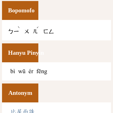
Bopomofo
ˋ
ˊ
ㄅㄧ
ㄨ
ㄦ
ㄈㄥ
Hanyu Pinyin
bì wū ér fēng
Antonym
比屋而誅