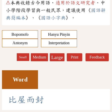
⚠
本典收錄古今用語，
適用於語文研究者
，中
小學階段學習與一般民眾，建議使用《
國語辭
典簡編本
》、《
國語小字典
》。
Bopomofo
Hanyu Pinyin
Antonym
Interpretation
Large
Medium
Print
Feedback
Small
Word
比
屋
而
封