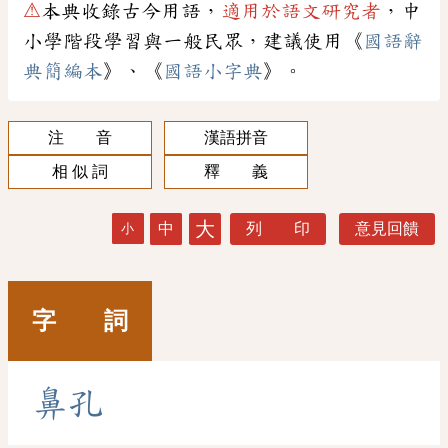
⚠
本典收錄古今用語，
適用於語文研究者
，中
小學階段學習與一般民眾，建議使用《
國語辭
典簡編本
》、《
國語小字典
》。
注 音
漢語拼音
相 似 詞
釋 義
大
中
列 印
意見回饋
小
字 詞
鼻
孔