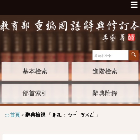
☰
基本檢索
進階檢索
部首索引
辭典附錄
ˊ
ˇ
:::
首頁
>
辭典檢視
「
」
鼻孔 :
ㄅㄧ
ㄎㄨㄥ