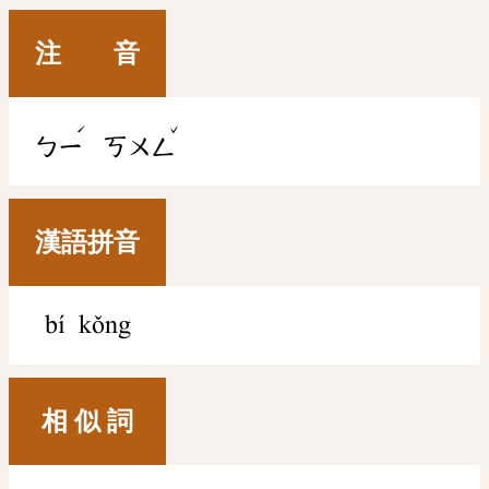
注 音
ˊ
ˇ
ㄅㄧ
ㄎㄨㄥ
漢語拼音
bí kǒng
相 似 詞