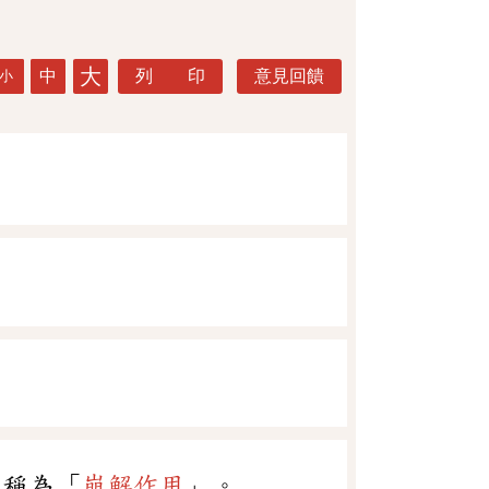
大
中
列 印
意見回饋
小
，稱為「
崩解作用
」。