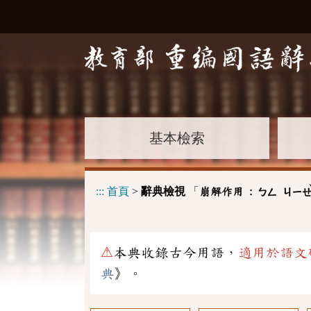
基本檢索
:::
首頁
>
辭典檢視
「
崩解作用 :
ㄅㄥ
ㄐㄧ
⚠
本典收錄古今用語，
適用於語文
典
》。