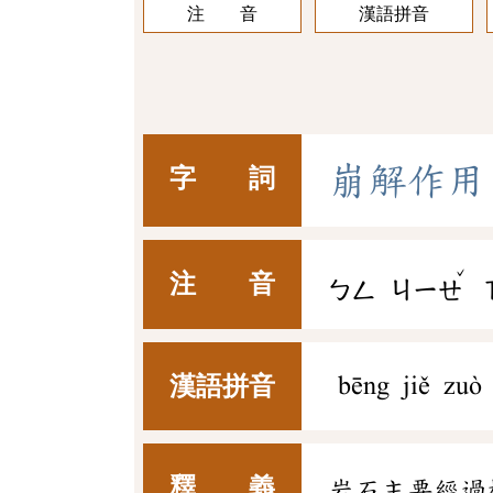
注 音
漢語拼音
崩
解
作
用
字 詞
ˇ
注 音
ㄅㄥ
ㄐㄧㄝ
漢語拼音
bēng jiě zuò
釋 義
岩石主要經過