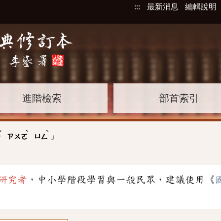
:::
最新消息
編輯說明
進階檢索
部首索引
ˇ
ˋ
ˋ
」
ㄝ
ㄗㄨㄛ
ㄩㄥ
研究者
，中小學階段學習與一般民眾，建議使用《