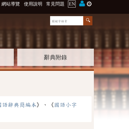
⚙️
網站導覽
使用說明
常見問題
EN
辭典附錄
國語辭典簡編本
》、《
國語小字