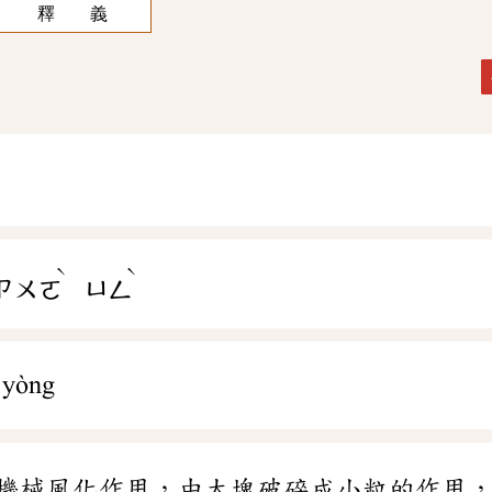
釋 義
ˋ
ˋ
ㄗㄨㄛ
ㄩㄥ
 yòng
機械風化作用，由大塊破碎成小粒的作用