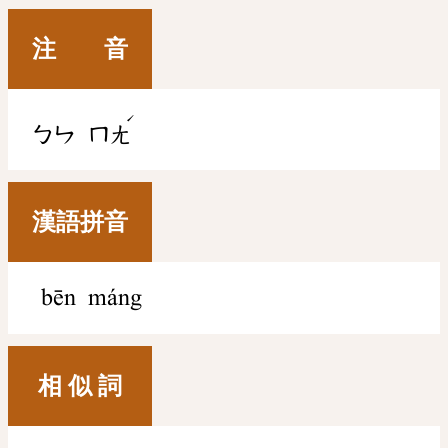
注 音
ˊ
ㄅㄣ
ㄇㄤ
漢語拼音
bēn máng
相 似 詞