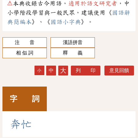
⚠
本典收錄古今用語，
適用於語文研究者
，中
小學階段學習與一般民眾，建議使用《
國語辭
典簡編本
》、《
國語小字典
》。
注 音
漢語拼音
相 似 詞
釋 義
大
中
列 印
意見回饋
小
字 詞
奔
忙