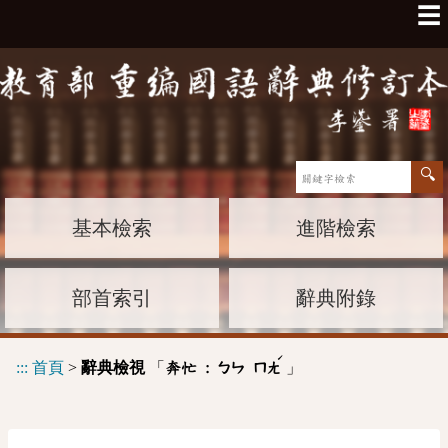
☰
基本檢索
進階檢索
部首索引
辭典附錄
ˊ
:::
首頁
>
辭典檢視
「
」
奔忙 :
ㄅㄣ
ㄇㄤ