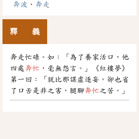
奔波
、
奔走
釋 義
奔走忙碌。如：「為了養家活口，他
四處
奔忙
，毫無怨言。」《紅樓夢》
第一回：「就比那謀虛逐妄，卻也省
了口舌是非之害，腿腳
奔忙
之苦。」