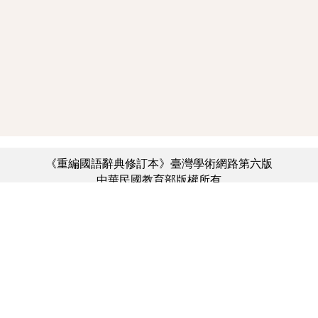
《重編國語辭典修訂本》臺灣學術網路第六版
中華民國教育部版權所有
:::
個資法及隱私聲明
|
辭典公眾授權網
|
意見交流
|
網網相連
三峽總院區地址：新北市三峽區三樹路2號、
︿
臺北院區地址：臺北市大安區和平東路一段179號、
臺中院區地址：臺中市豐原區師範街67號
電話總機：(02)7740-7890、