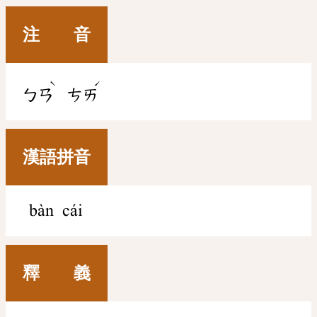
注 音
ˋ
ˊ
ㄅㄢ
ㄘㄞ
漢語拼音
bàn cái
釋 義