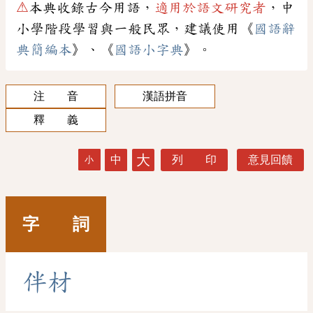
⚠
本典收錄古今用語，
適用於語文研究者
，中
小學階段學習與一般民眾，建議使用《
國語辭
典簡編本
》、《
國語小字典
》。
注 音
漢語拼音
釋 義
大
中
列 印
意見回饋
小
字 詞
伴
材