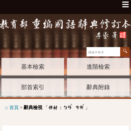
☰
基本檢索
進階檢索
部首索引
辭典附錄
ˋ
ˊ
:::
首頁
>
辭典檢視
「
」
伴材 :
ㄅㄢ
ㄘㄞ