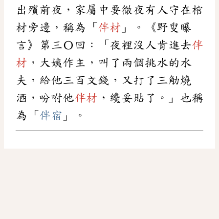
出殯前夜，家屬中要徹夜有人守在棺
材旁邊，稱為「
伴材
」。《野叟曝
言》第三〇回：「夜裡沒人肯進去
伴
材
，大姨作主，叫了兩個挑水的水
夫，給他三百文錢，又打了三觔燒
酒，吩咐他
伴材
，纔妥貼了。」也稱
為「
伴宿
」。