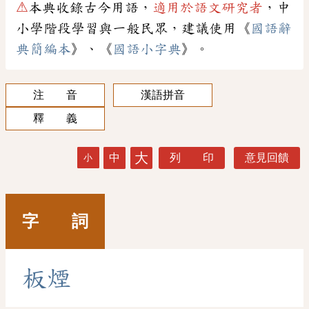
⚠
本典收錄古今用語，
適用於語文研究者
，中
小學階段學習與一般民眾，建議使用《
國語辭
典簡編本
》、《
國語小字典
》。
注 音
漢語拼音
釋 義
大
中
列 印
意見回饋
小
字 詞
板
煙