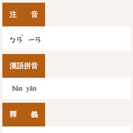
注 音
ˇ
ㄅㄢ
ㄧㄢ
漢語拼音
bǎn yān
釋 義