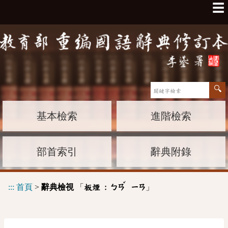
☰
基本檢索
進階檢索
部首索引
辭典附錄
ˇ
:::
首頁
>
辭典檢視
「
」
板煙 :
ㄅㄢ
ㄧㄢ