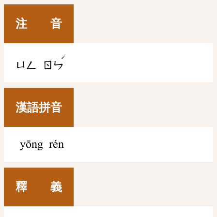
注 音
ˊ
ㄩㄥ
ㄖㄣ
漢語拼音
yōng rén
釋 義