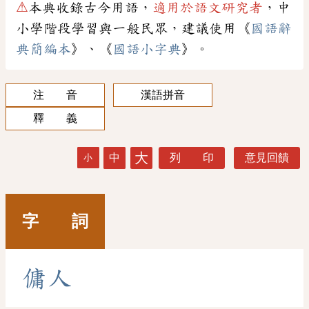
⚠
本典收錄古今用語，
適用於語文研究者
，中
小學階段學習與一般民眾，建議使用《
國語辭
典簡編本
》、《
國語小字典
》。
注 音
漢語拼音
釋 義
大
中
列 印
意見回饋
小
字 詞
傭
人