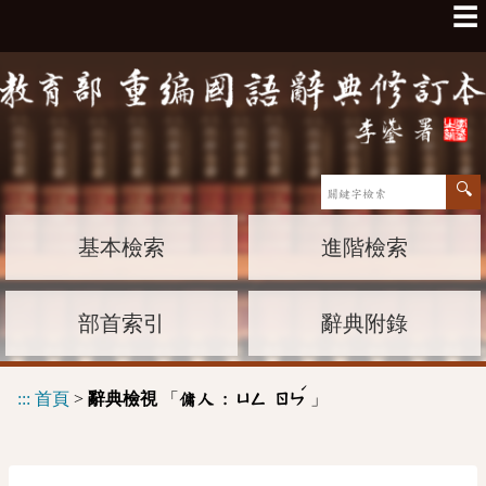
☰
基本檢索
進階檢索
部首索引
辭典附錄
ˊ
:::
首頁
>
辭典檢視
「
」
傭人 :
ㄩㄥ
ㄖㄣ