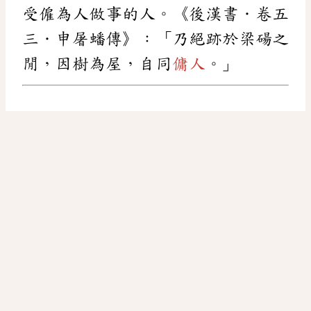
受僱為人做事的人。《後漢書．卷五
三．申屠蟠傳》：「乃絕跡於梁碭之
閒，因樹為屋，自同
傭人
。」