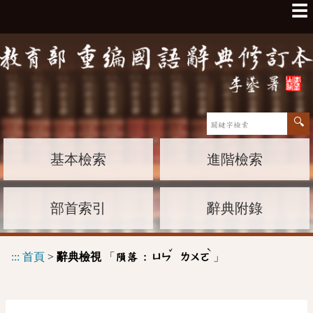
☰
基本檢索
進階檢索
部首索引
辭典附錄
ˇ
ˋ
:::
首頁
>
辭典檢視
「
」
隕落 :
ㄩㄣ
ㄌㄨㄛ