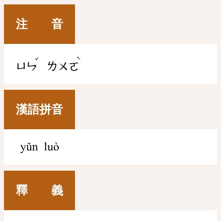
注 音
ˇ
ˋ
ㄩㄣ
ㄌㄨㄛ
漢語拼音
yǔn luò
釋 義