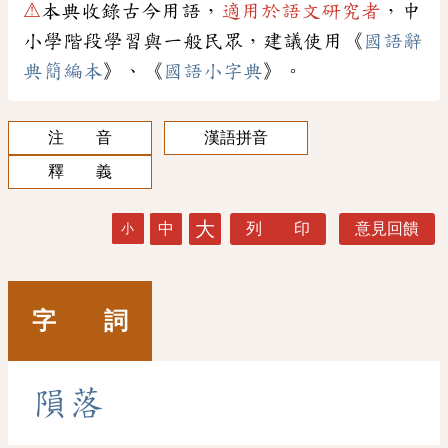
⚠
本典收錄古今用語，
適用於語文研究者
，中
小學階段學習與一般民眾，建議使用《
國語辭
典簡編本
》、《
國語小字典
》。
注 音
漢語拼音
釋 義
大
中
列 印
意見回饋
小
字 詞
隕
落