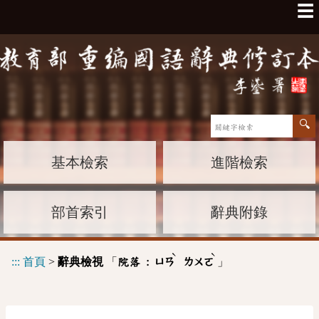
☰
基本檢索
進階檢索
部首索引
辭典附錄
ˋ
ˋ
:::
首頁
>
辭典檢視
「
」
院落 :
ㄩㄢ
ㄌㄨㄛ