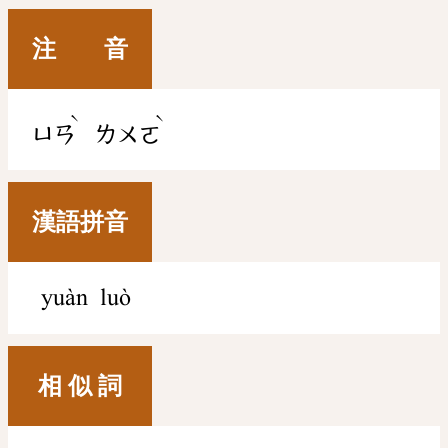
注 音
ˋ
ˋ
ㄩㄢ
ㄌㄨㄛ
漢語拼音
yuàn luò
相 似 詞