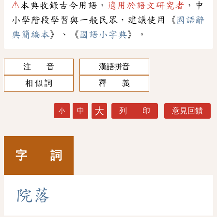
⚠
本典收錄古今用語，
適用於語文研究者
，中
小學階段學習與一般民眾，建議使用《
國語辭
典簡編本
》、《
國語小字典
》。
注 音
漢語拼音
相 似 詞
釋 義
大
中
列 印
意見回饋
小
字 詞
院
落