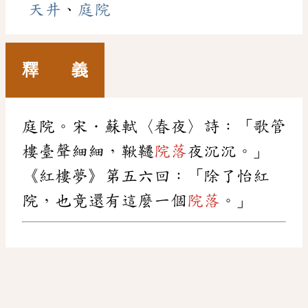
天井
、
庭院
釋 義
庭院。宋．蘇軾〈春夜〉詩：「歌管
樓臺聲細細，鞦韆
院落
夜沉沉。」
《紅樓夢》第五六回：「除了怡紅
院，也竟還有這麼一個
院落
。」