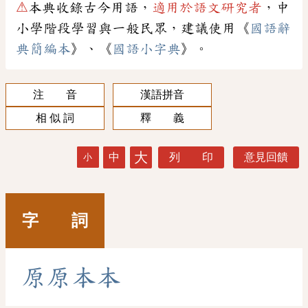
⚠
本典收錄古今用語，
適用於語文研究者
，中
小學階段學習與一般民眾，建議使用《
國語辭
典簡編本
》、《
國語小字典
》。
注 音
漢語拼音
相 似 詞
釋 義
大
中
列 印
意見回饋
小
字 詞
原
原
本
本