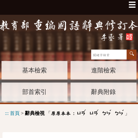
☰
基本檢索
進階檢索
部首索引
辭典附錄
ˊ
ˊ
ˇ
ˇ
:::
首頁
>
辭典檢視
「
」
原原本本 :
ㄩㄢ
ㄩㄢ
ㄅㄣ
ㄅㄣ