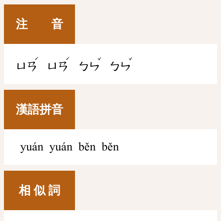
注 音
ˊ
ˊ
ˇ
ˇ
ㄩㄢ
ㄩㄢ
ㄅㄣ
ㄅㄣ
漢語拼音
yuán yuán běn běn
相 似 詞