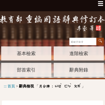
☰
基本檢索
進階檢索
部首索引
辭典附錄
ˋ
ˋ
ˊ
:::
首頁
>
辭典檢視
「
」
月分牌 :
ㄩㄝ
ㄈㄣ
ㄆㄞ