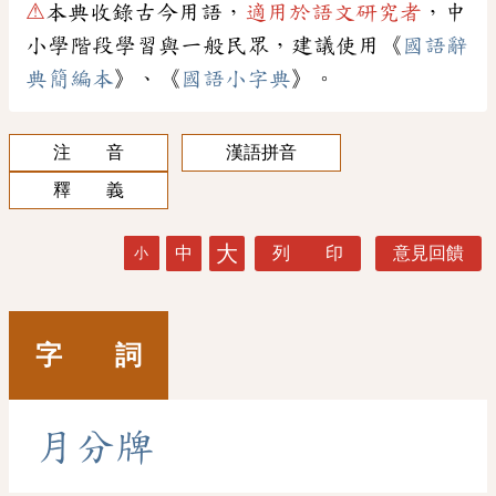
⚠
本典收錄古今用語，
適用於語文研究者
，中
小學階段學習與一般民眾，建議使用《
國語辭
典簡編本
》、《
國語小字典
》。
注 音
漢語拼音
釋 義
大
中
列 印
意見回饋
小
字 詞
月
分
牌