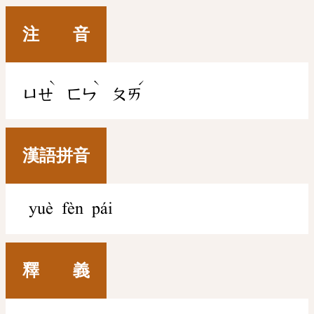
注 音
ˋ
ˋ
ˊ
ㄩㄝ
ㄈㄣ
ㄆㄞ
漢語拼音
yuè fèn pái
釋 義