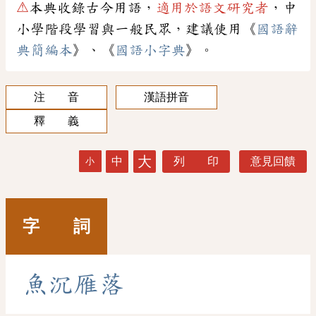
⚠
本典收錄古今用語，
適用於語文研究者
，中
小學階段學習與一般民眾，建議使用《
國語辭
典簡編本
》、《
國語小字典
》。
注 音
漢語拼音
釋 義
大
中
列 印
意見回饋
小
字 詞
魚
沉
雁
落