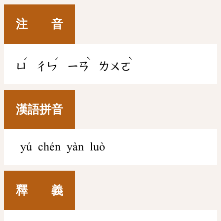
注 音
ˊ
ˊ
ˋ
ˋ
ㄩ
ㄔㄣ
ㄧㄢ
ㄌㄨㄛ
漢語拼音
yú chén yàn luò
釋 義