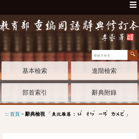
☰
基本檢索
進階檢索
部首索引
辭典附錄
ˊ
ˊ
ˋ
ˋ
:::
首頁
>
辭典檢視
「
」
魚沉雁落 :
ㄩ
ㄔㄣ
ㄧㄢ
ㄌㄨㄛ