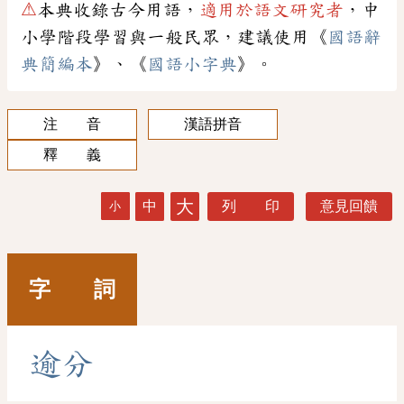
⚠
本典收錄古今用語，
適用於語文研究者
，中
小學階段學習與一般民眾，建議使用《
國語辭
典簡編本
》、《
國語小字典
》。
注 音
漢語拼音
釋 義
大
中
列 印
意見回饋
小
字 詞
逾
分