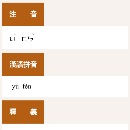
注 音
ˊ
ˋ
ㄩ
ㄈㄣ
漢語拼音
yú fèn
釋 義