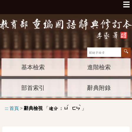
☰
基本檢索
進階檢索
部首索引
辭典附錄
ˊ
ˋ
:::
首頁
>
辭典檢視
「
」
逾分 :
ㄩ
ㄈㄣ