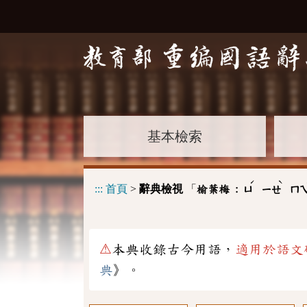
基本檢索
ˊ
ˋ
:::
首頁
>
辭典檢視
「
榆葉梅 :
ㄩ
ㄧㄝ
ㄇ
⚠
本典收錄古今用語，
適用於語文
典
》。