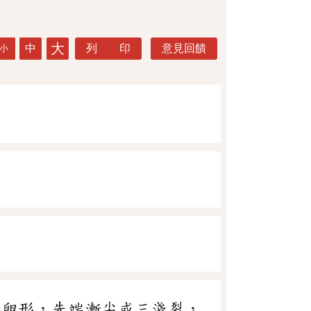
大
中
列 印
意見回饋
小
倒卵形，先端漸尖或三淺裂，