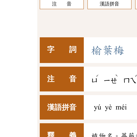
注 音
漢語拼音
榆
葉
梅
字 詞
ˊ
ˋ
注 音
ㄩ
ㄧㄝ
ㄇㄟ
漢語拼音
yú yè méi
釋 義
植物名。薔薇