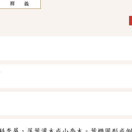
釋 義
ˊ
科李屬，落葉灌木或小喬木。葉橢圓形或