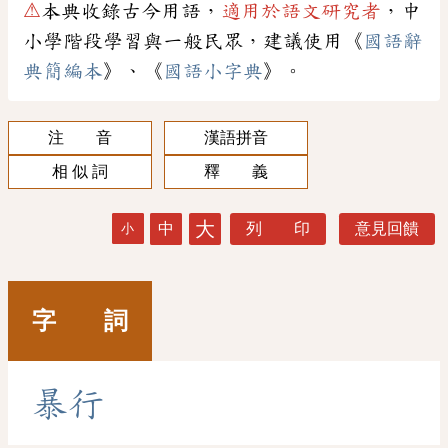
⚠
本典收錄古今用語，
適用於語文研究者
，中
小學階段學習與一般民眾，建議使用《
國語辭
典簡編本
》、《
國語小字典
》。
注 音
漢語拼音
相 似 詞
釋 義
大
中
列 印
意見回饋
小
字 詞
暴
行