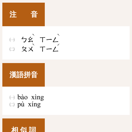
注 音
ˋ
ˋ
ㄅㄠ
ㄒㄧㄥ
ˋ
ˊ
ㄆㄨ
ㄒㄧㄥ
漢語拼音
bào xìng
pù xíng
相 似 詞