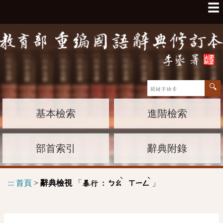
☰
基本檢索
進階檢索
部首索引
辭典附錄
ˋ
ˋ
:::
首頁
>
辭典檢視
「
」
暴行 :
ㄅㄠ
ㄒㄧㄥ