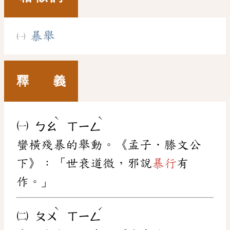
暴舉
釋 義
ˋ
ˋ
㈠
ㄅㄠ
ㄒㄧㄥ
蠻橫殘暴的舉動。《孟子．滕文公
下》：「世衰道微，邪說
暴行
有
作。」
ˋ
ˊ
㈡
ㄆㄨ
ㄒㄧㄥ