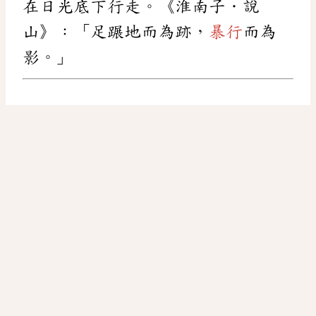
在日光底下行走。《淮南子．說
山》：「足蹍地而為跡，
暴行
而為
影。」