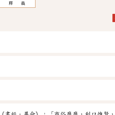
釋 義
《書經．畢命》：「商俗靡靡，利口惟賢