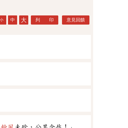
大
中
列 印
意見回饋
小
，
餘風
未殄，公其念哉！」