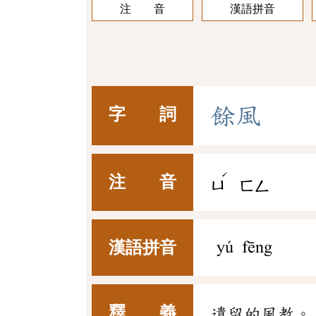
注 音
漢語拼音
餘
風
字 詞
ˊ
注 音
ㄩ
ㄈㄥ
漢語拼音
yú fēng
釋 義
遺留的風教。