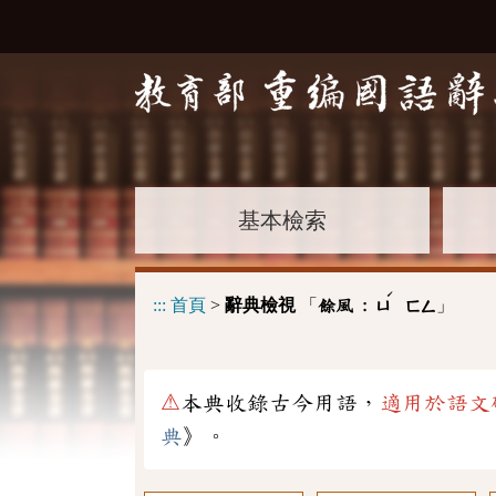
基本檢索
ˊ
:::
首頁
>
辭典檢視
「
」
餘風 :
ㄩ
ㄈㄥ
⚠
本典收錄古今用語，
適用於語文
典
》。