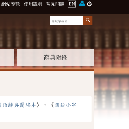
⚙️
網站導覽
使用說明
常見問題
EN
辭典附錄
國語辭典簡編本
》、《
國語小字