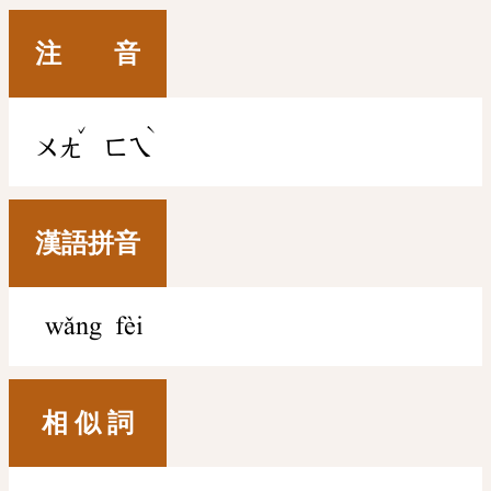
注 音
ˇ
ˋ
ㄨㄤ
ㄈㄟ
漢語拼音
wǎng fèi
相 似 詞