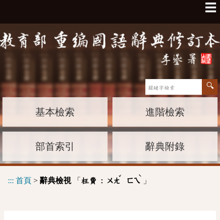
☰
基本檢索
進階檢索
部首索引
辭典附錄
ˇ
ˋ
:::
首頁
>
辭典檢視
「
」
枉費 :
ㄨㄤ
ㄈㄟ