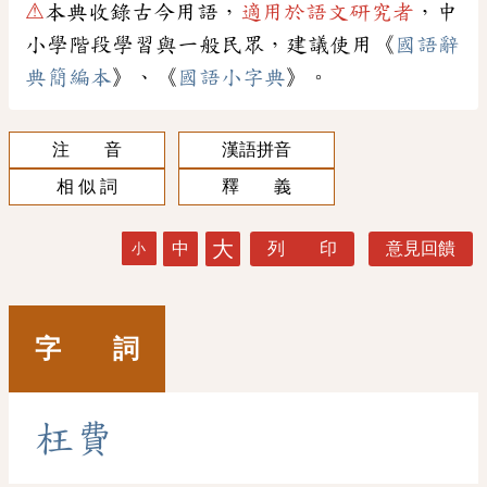
⚠
本典收錄古今用語，
適用於語文研究者
，中
小學階段學習與一般民眾，建議使用《
國語辭
典簡編本
》、《
國語小字典
》。
注 音
漢語拼音
相 似 詞
釋 義
大
中
列 印
意見回饋
小
字 詞
枉
費