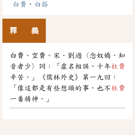
白費
、
白搭
釋 義
白費、空費。宋．劉過〈念奴嬌．知
音者少〉詞：「虛名相誤，十年
枉費
辛苦。」《儒林外史》第一九回：
「像這都是有些想頭的事，也不
枉費
一番精神。」