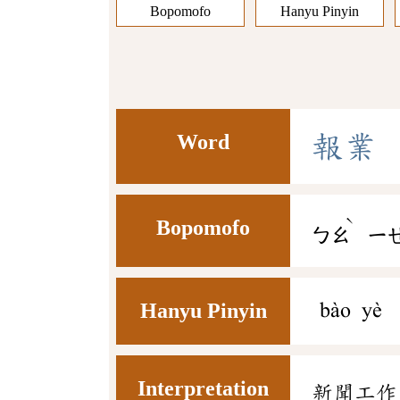
Bopomofo
Hanyu Pinyin
Word
報
業
ˋ
Bopomofo
ㄅㄠ
ㄧ
Hanyu Pinyin
bào yè
Interpretation
新聞工作