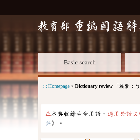
Basic search
:::
Homepage
>
Dictionary review
「
報業 :
ㄅ
⚠
本典收錄古今用語，
適用於語文
典
》。