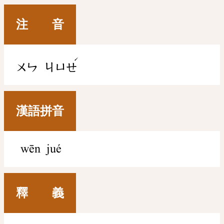
注 音
ˊ
ㄨㄣ
ㄐㄩㄝ
漢語拼音
wēn jué
釋 義