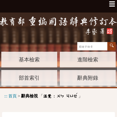
☰
基本檢索
進階檢索
部首索引
辭典附錄
ˊ
:::
首頁
>
辭典檢視
「
」
溫覺 :
ㄨㄣ
ㄐㄩㄝ