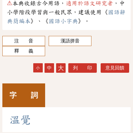
⚠
本典收錄古今用語，
適用於語文研究者
，中
小學階段學習與一般民眾，建議使用《
國語辭
典簡編本
》、《
國語小字典
》。
注 音
漢語拼音
釋 義
大
中
列 印
意見回饋
小
字 詞
溫
覺