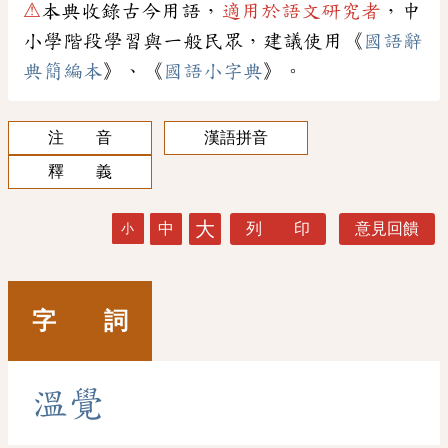
⚠
本典收錄古今用語，
適用於語文研究者
，中
小學階段學習與一般民眾，建議使用《
國語辭
典簡編本
》、《
國語小字典
》。
注 音
漢語拼音
釋 義
大
中
列 印
意見回饋
小
字 詞
溫
覺