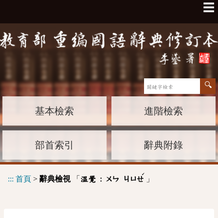
☰
基本檢索
進階檢索
部首索引
辭典附錄
ˊ
:::
首頁
>
辭典檢視
「
」
溫覺 :
ㄨㄣ
ㄐㄩㄝ