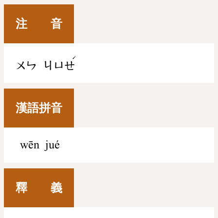
注 音
ˊ
ㄨㄣ
ㄐㄩㄝ
漢語拼音
wēn jué
釋 義