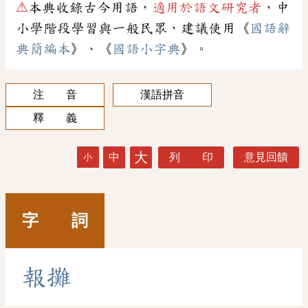
⚠
本典收錄古今用語，
適用於語文研究者
，中
小學階段學習與一般民眾，建議使用《
國語辭
典簡編本
》、《
國語小字典
》。
注 音
漢語拼音
釋 義
大
中
列 印
意見回饋
小
字 詞
報
攤