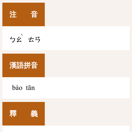
注 音
ˋ
ㄅㄠ
ㄊㄢ
漢語拼音
bào tān
釋 義