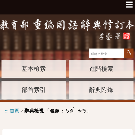
☰
基本檢索
進階檢索
部首索引
辭典附錄
ˋ
:::
首頁
>
辭典檢視
「
」
報攤 :
ㄅㄠ
ㄊㄢ