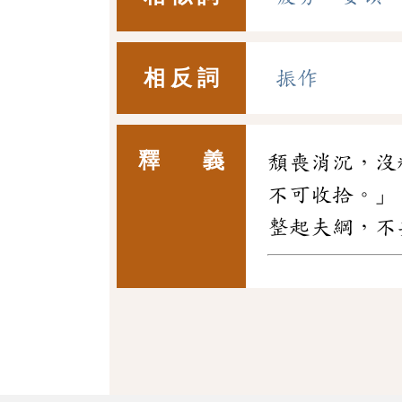
相 反 詞
振作
釋 義
頹喪消沉，沒
不可收拾。」
整起夫綱，不