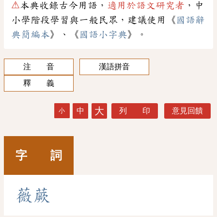
⚠
本典收錄古今用語，
適用於語文研究者
，中
小學階段學習與一般民眾，建議使用《
國語辭
典簡編本
》、《
國語小字典
》。
注 音
漢語拼音
釋 義
大
中
列 印
意見回饋
小
字 詞
薇
蕨