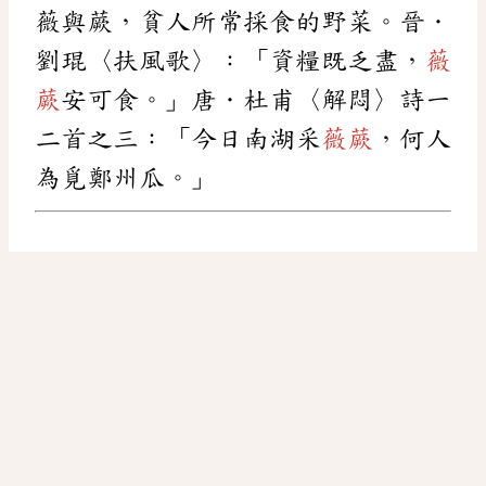
薇與蕨，貧人所常採食的野菜。晉．
劉琨〈扶風歌〉：「資糧既乏盡，
薇
蕨
安可食。」唐．杜甫〈解悶〉詩一
二首之三：「今日南湖采
薇蕨
，何人
為覓鄭州瓜。」