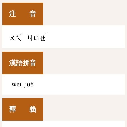
注 音
ˊ
ˊ
ㄨㄟ
ㄐㄩㄝ
漢語拼音
wéi jué
釋 義