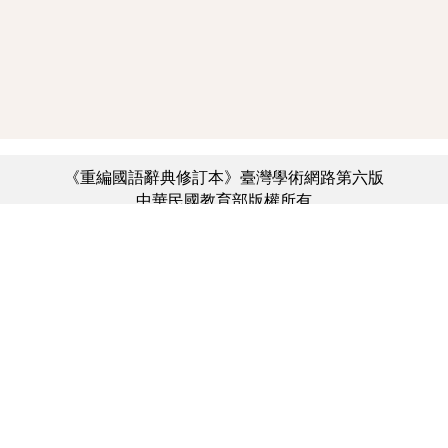
《重編國語辭典修訂本》臺灣學術網路第六版
中華民國教育部版權所有
:::
個資法及隱私聲明
|
辭典公眾授權網
|
意見交流
|
網網相連
三峽總院區地址：新北市三峽區三樹路2號、
︿
臺北院區地址：臺北市大安區和平東路一段179號、
臺中院區地址：臺中市豐原區師範街67號
電話總機：(02)7740-7890、
傳真：(02)7740-7064、
TANet VoIP：9009-7890
線上人數: 2728