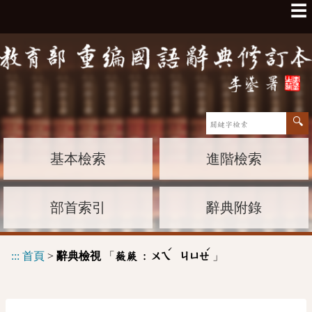
☰
基本檢索
進階檢索
部首索引
辭典附錄
ˊ
ˊ
:::
首頁
>
辭典檢視
「
」
薇蕨 :
ㄨㄟ
ㄐㄩㄝ