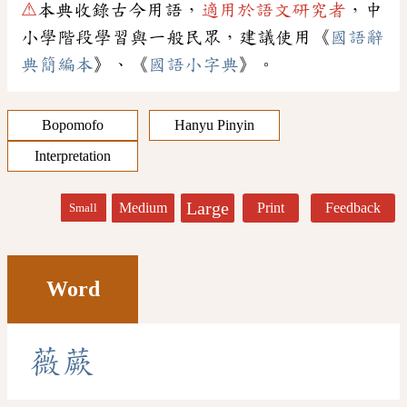
⚠
本典收錄古今用語，
適用於語文研究者
，中
小學階段學習與一般民眾，建議使用《
國語辭
典簡編本
》、《
國語小字典
》。
Bopomofo
Hanyu Pinyin
Interpretation
Large
Medium
Print
Feedback
Small
Word
薇
蕨