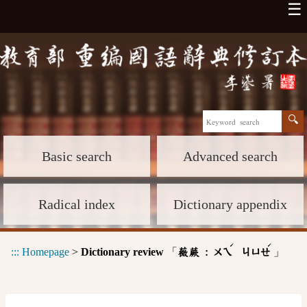
☰
Basic search
Advanced search
Radical index
Dictionary appendix
ˊ
ˊ
:::
Homepage
>
Dictionary review
「
」
薇蕨 :
ㄨㄟ
ㄐㄩㄝ