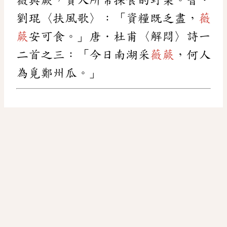
劉琨〈扶風歌〉：「資糧既乏盡，
薇
蕨
安可食。」唐．杜甫〈解悶〉詩一
二首之三：「今日南湖采
薇蕨
，何人
為覓鄭州瓜。」