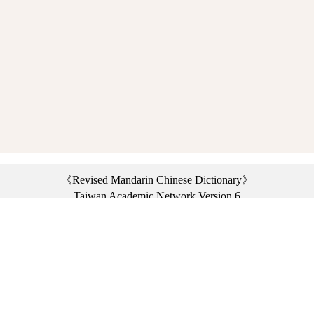
《Revised Mandarin Chinese Dictionary》
Taiwan Academic Network Version 6
©2021 Ministry of Education, R.O.C. All rights reserved.
︿
:::
Privacy statement
|
Dictionary network
|
Opinion exchange
|