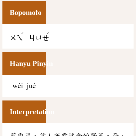
Bopomofo
ˊ
ˊ
ㄨㄟ
ㄐㄩㄝ
Hanyu Pinyin
wéi jué
Interpretation
薇與蕨，貧人所常採食的野菜。晉．