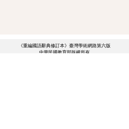
《重編國語辭典修訂本》臺灣學術網路第六版
中華民國教育部版權所有
:::
個資法及隱私聲明
|
辭典公眾授權網
|
意見交流
|
網網相連
三峽總院區地址：新北市三峽區三樹路2號、
︿
臺北院區地址：臺北市大安區和平東路一段179號、
臺中院區地址：臺中市豐原區師範街67號
電話總機：(02)7740-7890、
傳真：(02)7740-7064、
TANet VoIP：9009-7890
線上人數: 2857
累積總人次: 731,558,396