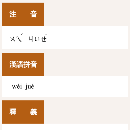
注 音
ˊ
ˊ
ㄨㄟ
ㄐㄩㄝ
漢語拼音
wéi jué
釋 義