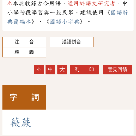
⚠
本典收錄古今用語，
適用於語文研究者
，中
小學階段學習與一般民眾，建議使用《
國語辭
典簡編本
》、《
國語小字典
》。
注 音
漢語拼音
釋 義
大
中
列 印
意見回饋
小
字 詞
薇
蕨