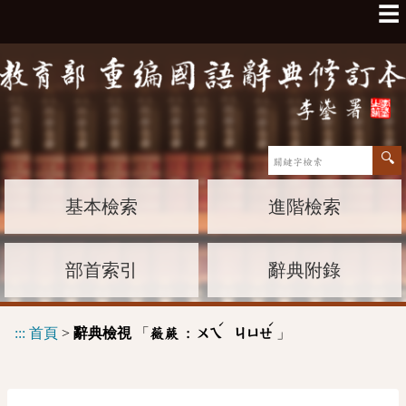
☰
基本檢索
進階檢索
部首索引
辭典附錄
ˊ
ˊ
:::
首頁
>
辭典檢視
「
」
薇蕨 :
ㄨㄟ
ㄐㄩㄝ