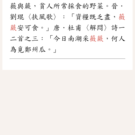
薇與蕨，貧人所常採食的野菜。晉．
劉琨〈扶風歌〉：「資糧既乏盡，
薇
蕨
安可食。」唐．杜甫〈解悶〉詩一
二首之三：「今日南湖采
薇蕨
，何人
為覓鄭州瓜。」