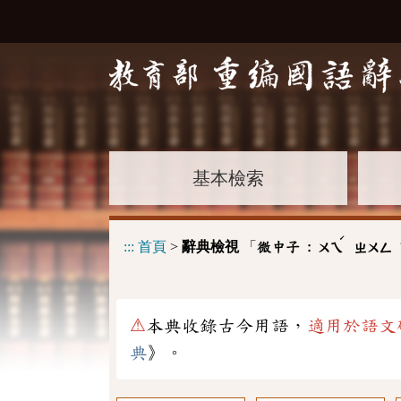
基本檢索
ˊ
:::
首頁
>
辭典檢視
「
微中子 :
ㄨㄟ
ㄓㄨㄥ
⚠
本典收錄古今用語，
適用於語文
典
》。