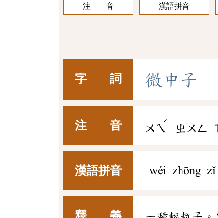
注 音
漢語拼音
微
中
子
字 詞
ˊ
注 音
ㄨㄟ
ㄓㄨㄥ
漢語拼音
wéi zhōng zǐ
釋 義
一種輕粒子。