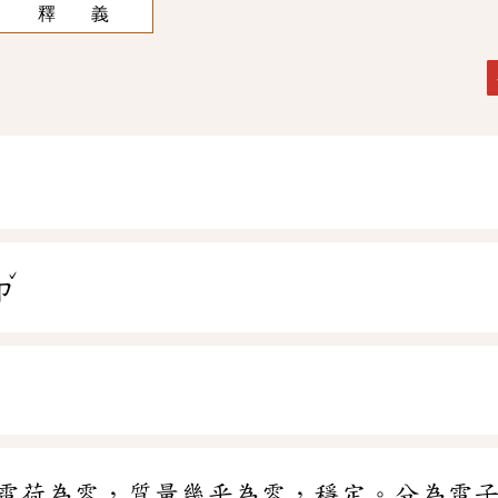
釋 義
ˇ
ㄗ
電荷為零，質量幾乎為零，穩定。分為電