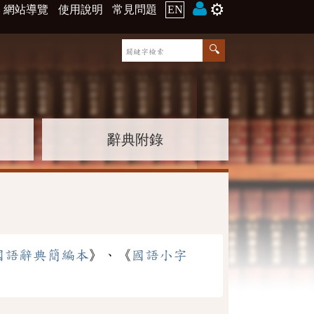
⚙️
網站導覽
使用說明
常見問題
EN
辭典附錄
國語辭典簡編本
》、《
國語小字