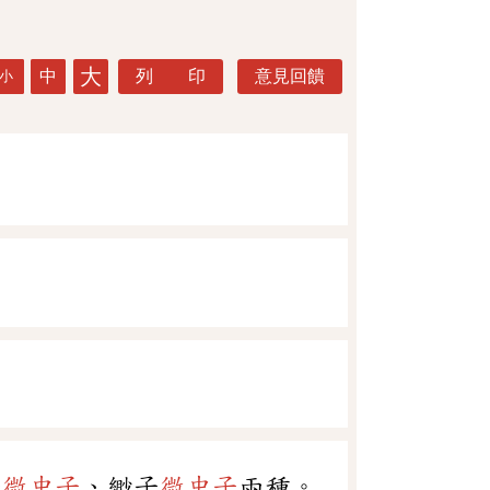
大
中
列 印
意見回饋
小
子
微中子
、緲子
微中子
兩種。