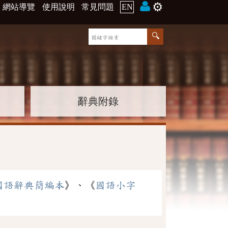
⚙️
網站導覽
使用說明
常見問題
EN
辭典附錄
國語辭典簡編本
》、《
國語小字