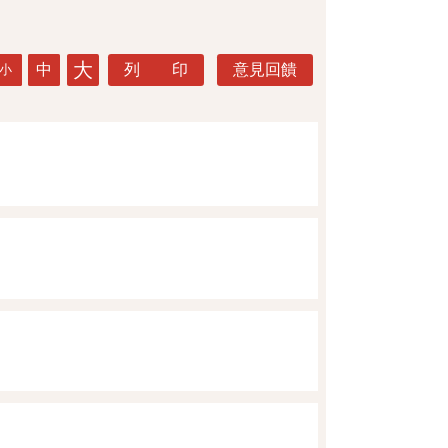
大
中
列 印
意見回饋
小