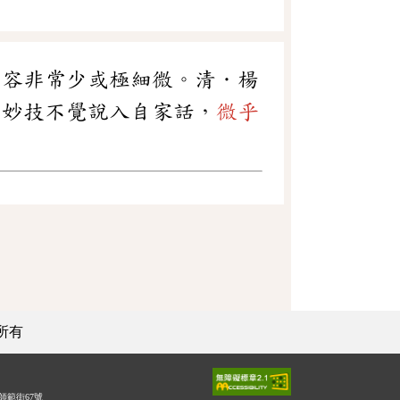
形容非常少或極細微。清．楊
寫妙技不覺說入自家話，
微乎
所有
師範街67號