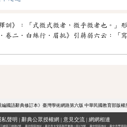
釋訓》：「式微式微者，微乎微者也。」
．卷二．白絲行．眉批》引蔣弱六云：「
重編國語辭典修訂本》臺灣學術網路第六版
中華民國教育部版權
隱私聲明
|
辭典公眾授權網
|
意見交流
|
網網相連
三峽區三樹路2號、
臺北院區地址：臺北市大安區和平東路一段179號、
臺中院區地址：臺中市豐原區