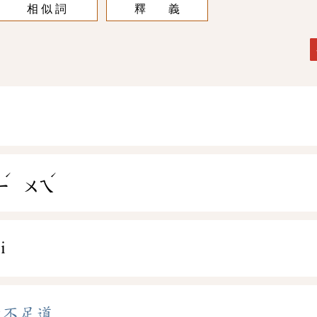
相 似 詞
釋 義
ˊ
ˊ
ㄧ
ㄨㄟ
i
微不足道