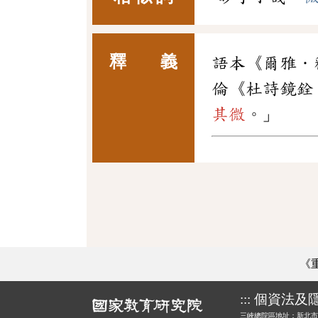
釋 義
語本《爾雅．
倫《杜詩鏡銓
其微
。」
《
:::
個資法及
三峽總院區地址：新北市