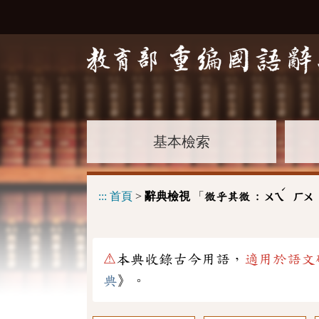
基本檢索
ˊ
:::
首頁
>
辭典檢視
「
微乎其微 :
ㄨㄟ
ㄏㄨ
⚠
本典收錄古今用語，
適用於語文
典
》。