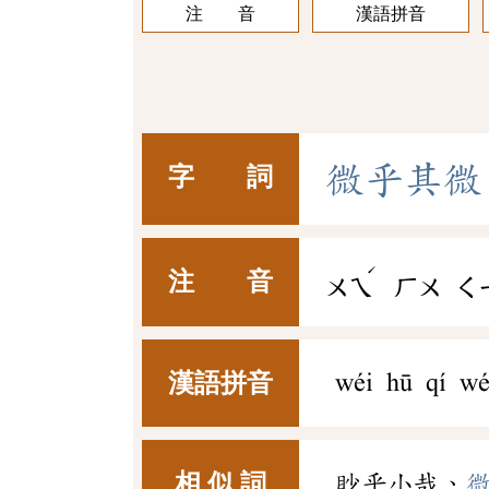
注 音
漢語拼音
微
乎
其
微
字 詞
ˊ
注 音
ㄨㄟ
ㄏㄨ
ㄑ
漢語拼音
wéi hū qí wé
相 似 詞
眇乎小哉、