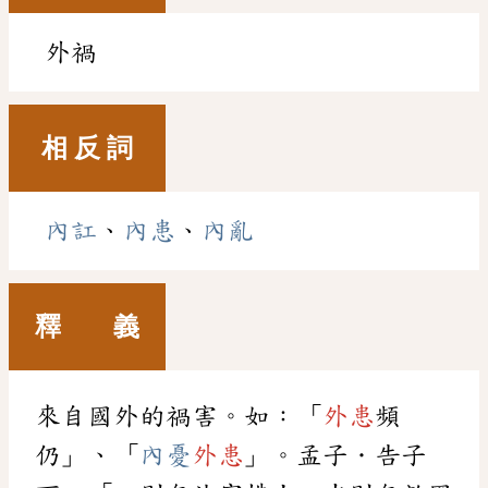
外禍
相 反 詞
內訌
、
內患
、
內亂
釋 義
來自國外的禍害。如：「
外患
頻
仍」、「
內憂
外患
」。孟子．告子