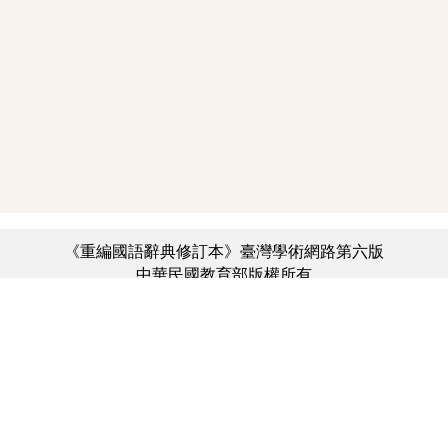
《重編國語辭典修訂本》臺灣學術網路第六版
中華民國教育部版權所有
:::
個資法及隱私聲明
|
辭典公眾授權網
|
意見交流
|
網網相連
三峽總院區地址：新北市三峽區三樹路2號、
︿
臺北院區地址：臺北市大安區和平東路一段179號、