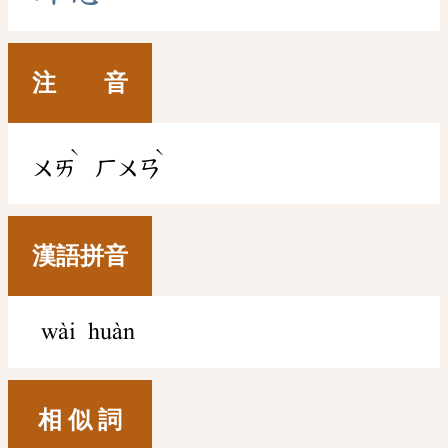
注 音
ˋ
ˋ
ㄨㄞ
ㄏㄨㄢ
漢語拼音
wài huàn
相 似 詞