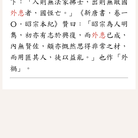
下：「入則無法家拂士，出則無敵國
外患
者，國恆亡。」《新唐書．卷一
〇．昭宗本紀》贊曰：「昭宗為人明
雋，初亦有志於興復，而
外患
已成，
內無賢佐，頗亦慨然思得非常之材，
而用匪其人，徒以益亂。」也作「外
禍」。