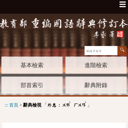
☰
基本檢索
進階檢索
部首索引
辭典附錄
ˋ
ˋ
:::
首頁
>
辭典檢視
「
」
外患 :
ㄨㄞ
ㄏㄨㄢ