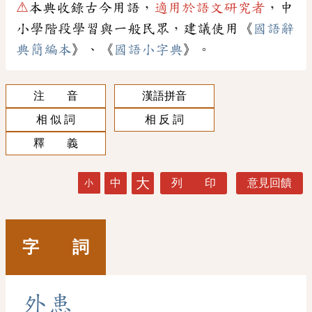
⚠
本典收錄古今用語，
適用於語文研究者
，中
小學階段學習與一般民眾，建議使用《
國語辭
典簡編本
》、《
國語小字典
》。
注 音
漢語拼音
相 似 詞
相 反 詞
釋 義
大
中
列 印
意見回饋
小
字 詞
外
患