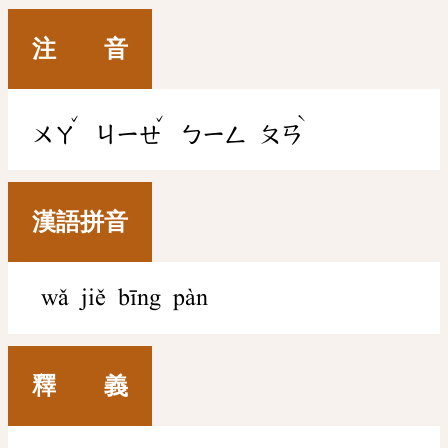
注 音
ˇ
ˇ
ˋ
ㄨㄚ
ㄐㄧㄝ
ㄅㄧㄥ
ㄆㄢ
漢語拼音
wǎ jiě bīng pàn
釋 義