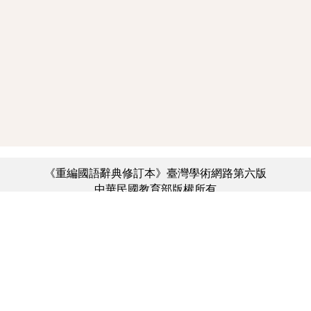
《重編國語辭典修訂本》臺灣學術網路第六版
中華民國教育部版權所有
:::
個資法及隱私聲明
|
辭典公眾授權網
|
意見交流
|
網網相連
三峽總院區地址：新北市三峽區三樹路2號、
︿
臺北院區地址：臺北市大安區和平東路一段179號、