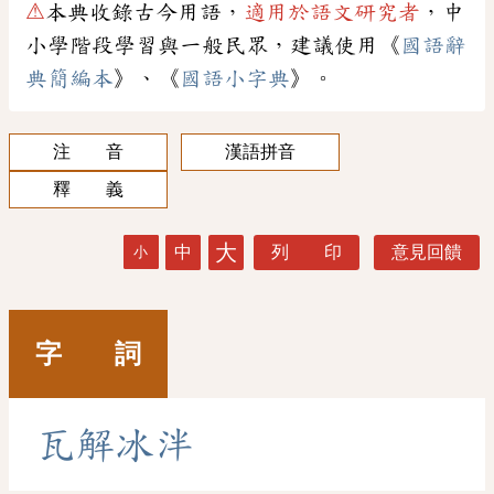
⚠
本典收錄古今用語，
適用於語文研究者
，中
小學階段學習與一般民眾，建議使用《
國語辭
典簡編本
》、《
國語小字典
》。
注 音
漢語拼音
釋 義
大
中
列 印
意見回饋
小
字 詞
瓦
解
冰
泮