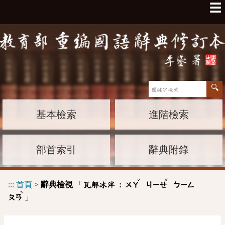
☰
基本檢索
進階檢索
部首索引
辭典附錄
ˇ
ˇ
:::
首頁
>
辭典檢視
「
瓦解冰泮 :
ㄨㄚ
ㄐㄧㄝ
ㄅㄧㄥ
ˋ
」
ㄆㄢ