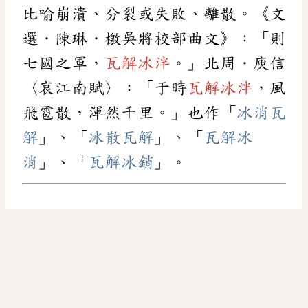
比喻崩潰、分裂或失敗、離散。《文
選．陳琳．檄吳將校部曲文》：「則
七國之軍，
瓦解冰泮
。」北周．庾信
〈哀江南賦〉：「于時
瓦解冰泮
，風
飛雹散，渾然千里。」也作「
冰消瓦
解
」、「
冰散瓦解
」、「
瓦解冰
消
」、「
瓦解冰銷
」。