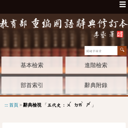
☰
基本檢索
進階檢索
部首索引
辭典附錄
ˇ
ˋ
ˇ
:::
首頁
>
辭典檢視
「
」
五代史 :
ㄨ
ㄉㄞ
ㄕ