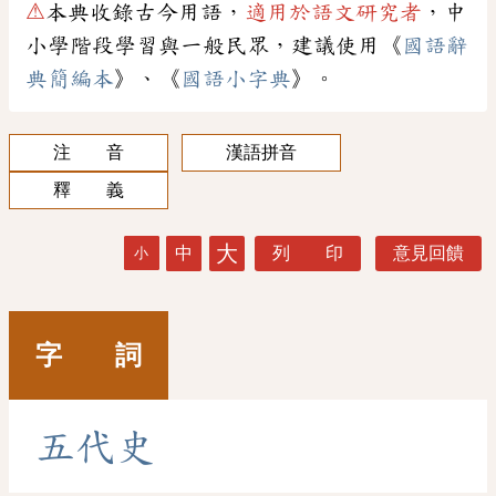
⚠
本典收錄古今用語，
適用於語文研究者
，中
小學階段學習與一般民眾，建議使用《
國語辭
典簡編本
》、《
國語小字典
》。
注 音
漢語拼音
釋 義
大
中
列 印
意見回饋
小
字 詞
五
代
史