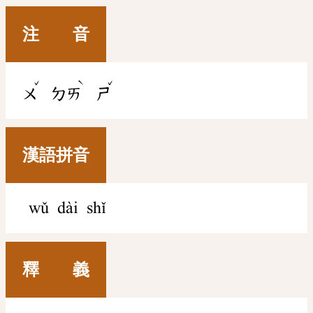
注 音
ˇ
ˋ
ˇ
ㄨ
ㄉㄞ
ㄕ
漢語拼音
wǔ dài shǐ
釋 義