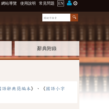
⚙️
網站導覽
使用說明
常見問題
EN
辭典附錄
國語辭典簡編本
》、《
國語小字