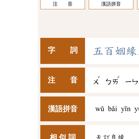
注 音
漢語拼音
五
百
姻
緣
字 詞
ˇ
ˇ
注 音
ㄨ
ㄅㄞ
ㄧㄣ
漢語拼音
wǔ bǎi yīn y
相 似 詞
天訂良緣