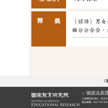
釋 義
（諺語）男女
雖分分合合，
《
:::
個資法及
三峽總院區地址：新北市
電話總機：(02)7740-789