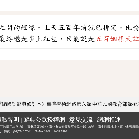
之間的姻緣，上天五百年前就已排定。比
最終還是步上紅毯，只能說是
五百姻緣天
重編國語辭典修訂本》臺灣學術網路第六版
中華民國教育部版權
隱私聲明
|
辭典公眾授權網
|
意見交流
|
網網相連
三峽區三樹路2號、
臺北院區地址：臺北市大安區和平東路一段179號、
臺中院區地址：臺中市豐原區
0、
傳真：(02)7740-7064、
TANet VoIP：9009-7890