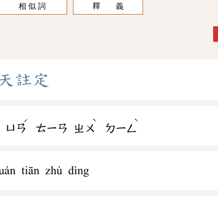
相 似 詞
釋 義
天
註
定
ˊ
ˋ
ˋ
ㄩㄢ
ㄊㄧㄢ
ㄓㄨ
ㄉㄧㄥ
uán tiān zhù dìng