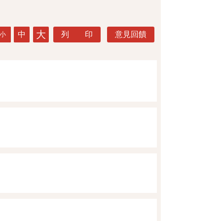
大
中
列 印
意見回饋
小