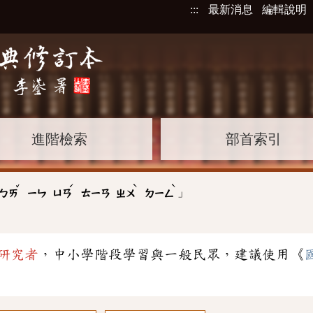
:::
最新消息
編輯說明
進階檢索
部首索引
ˇ
ˊ
ˋ
ˋ
」
ㄅㄞ
ㄧㄣ
ㄩㄢ
ㄊㄧㄢ
ㄓㄨ
ㄉㄧㄥ
研究者
，中小學階段學習與一般民眾，建議使用《