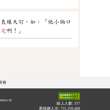
喻良緣天訂。如：「他小倆口
註定
啊！」
所有
師範街67號
線上人數: 357
累積總人次: 731,359,408