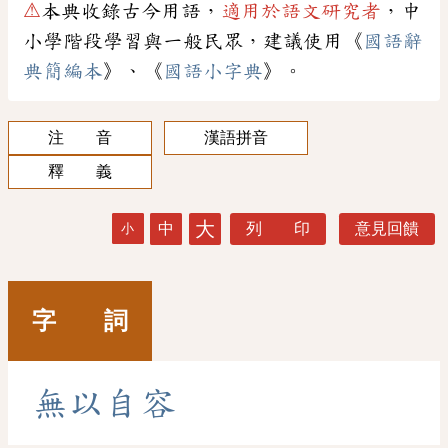
⚠
本典收錄古今用語，
適用於語文研究者
，中
小學階段學習與一般民眾，建議使用《
國語辭
典簡編本
》、《
國語小字典
》。
注 音
漢語拼音
釋 義
大
中
列 印
意見回饋
小
字 詞
無
以
自
容