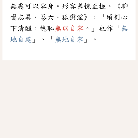
無處可以容身。形容羞愧至極。《聊
齋志異．卷六．狐懲淫》：「頃刻心
下清醒，愧恥
無以自容
。」也作「
無
地自處
」、「
無地自容
」。