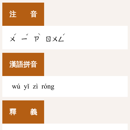
注 音
ˊ
ˇ
ˋ
ˊ
ㄨ
ㄧ
ㄗ
ㄖㄨㄥ
漢語拼音
wú yǐ zì róng
釋 義