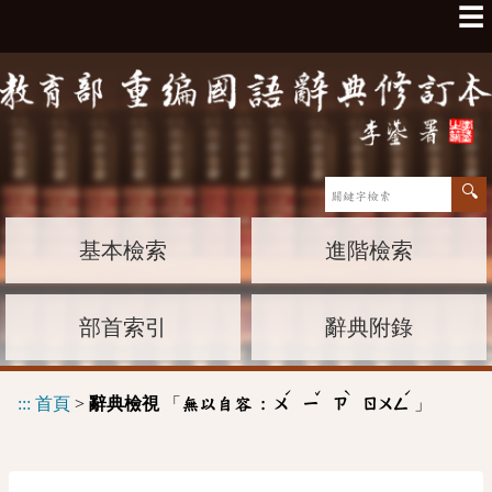
☰
基本檢索
進階檢索
部首索引
辭典附錄
ˊ
ˇ
ˋ
ˊ
:::
首頁
>
辭典檢視
「
」
無以自容 :
ㄨ
ㄧ
ㄗ
ㄖㄨㄥ