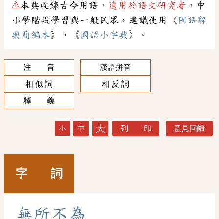
⚠
本典收錄古今用語，
適用於語文研究者
，中
小學階段學習與一般民眾，建議使用《
國語辭
典簡編本
》、《
國語小字典
》。
注 音
漢語拼音
相 似 詞
相 反 詞
釋 義
大
中
列 印
意見回饋
小
字 詞
無
所
不
為