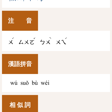
注 音
ˊ
ˇ
ˋ
ˊ
ㄨ
ㄙㄨㄛ
ㄅㄨ
ㄨㄟ
漢語拼音
wú suǒ bù wéi
相 似 詞