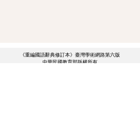
《重編國語辭典修訂本》臺灣學術網路第六版
中華民國教育部版權所有
:::
個資法及隱私聲明
|
辭典公眾授權網
|
意見交流
|
網網相連
三峽總院區地址：新北市三峽區三樹路2號、
︿
臺北院區地址：臺北市大安區和平東路一段179號、
臺中院區地址：臺中市豐原區師範街67號
電話總機：(02)7740-7890、
傳真：(02)7740-7064、
TANet VoIP：9009-7890
線上人數: 3550
累積總人次: 732,040,892