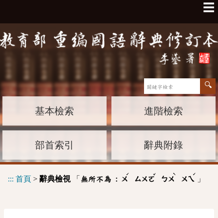
☰
基本檢索
進階檢索
部首索引
辭典附錄
ˊ
ˇ
ˋ
ˊ
:::
首頁
>
辭典檢視
「
」
無所不為 :
ㄨ
ㄙㄨㄛ
ㄅㄨ
ㄨㄟ