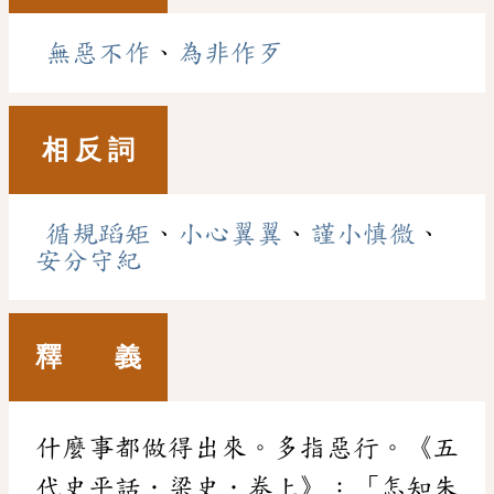
無惡不作
、
為非作歹
相 反 詞
循規蹈矩
、
小心翼翼
、
謹小慎微
、
安分守紀
釋 義
什麼事都做得出來。多指惡行。《五
代史平話．梁史．卷上》：「怎知朱