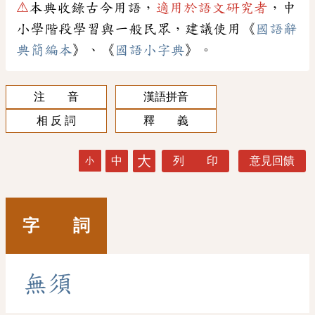
⚠
本典收錄古今用語，
適用於語文研究者
，中
小學階段學習與一般民眾，建議使用《
國語辭
典簡編本
》、《
國語小字典
》。
注 音
漢語拼音
相 反 詞
釋 義
大
中
列 印
意見回饋
小
字 詞
無
須