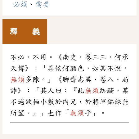
必須
、
需要
釋 義
不必、不用。《南史．卷三三．何承
天傳》：「善候何顏色，如其不悅，
無須
多陳。」《聊齋志異．卷八．局
詐》：「其人曰：『此
無須
踟躕。某
不過欲抽小數於內兄，於將軍錙銖無
所望。』」也作「
無須
乎」。