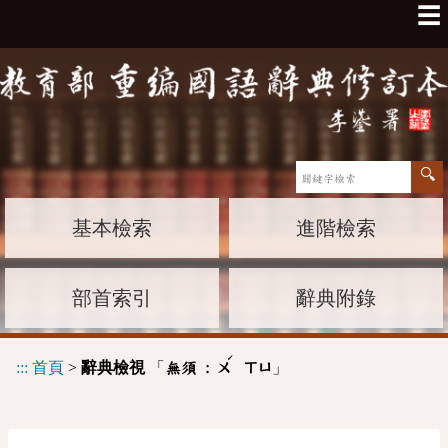
☰
基本檢索
進階檢索
部首索引
辭典附錄
ˊ
:::
首頁
>
辭典檢視
「
」
無須 :
ㄨ
ㄒㄩ