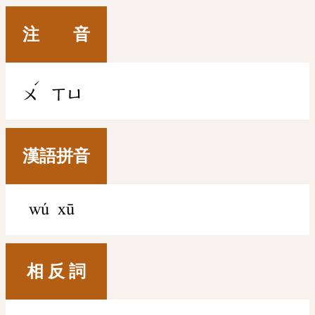
注 音
ˊ
ㄨ
ㄒㄩ
漢語拼音
wú xū
相 反 詞