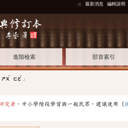
:::
最新消息
編輯說明
進階檢索
部首索引
ˋ
ˊ
」
ㄕㄡ
ㄈㄛ
研究者
，中小學階段學習與一般民眾，建議使用《