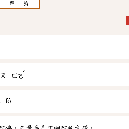
釋 義
ˋ
ˊ
ㄡ
ㄈㄛ
u fó
陀佛。無量壽是阿彌陀的意譯。