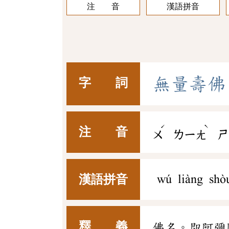
注 音
漢語拼音
無
量
壽
佛
字 詞
ˊ
ˋ
注 音
ㄨ
ㄌㄧㄤ
ㄕ
漢語拼音
wú liàng shò
釋 義
佛名。即阿彌