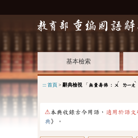
基本檢索
ˊ
ˋ
:::
首頁
>
辭典檢視
「
無量壽佛 :
ㄨ
ㄌㄧㄤ
⚠
本典收錄古今用語，
適用於語文
典
》。