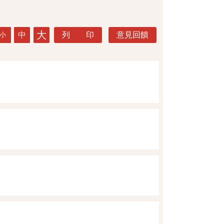
大
中
列 印
意見回饋
小