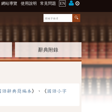
⚙️
網站導覽
使用說明
常見問題
EN
辭典附錄
國語辭典簡編本
》、《
國語小字