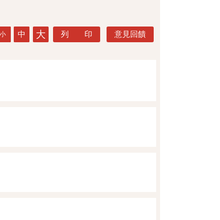
大
中
列 印
意見回饋
小