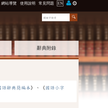
⚙️
網站導覽
使用說明
常見問題
EN
辭典附錄
國語辭典簡編本
》、《
國語小字