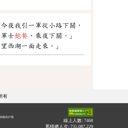
『今夜我引一軍從小路下關，
令軍士
飽餐
，乘夜下關。」
，望西湖一面走來。」
所有
師範街67號
線上人數: 7468
累積總人次: 731,087,229