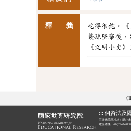
釋 義
吃得很飽。《
襲孫堅寨後，
《文明小史》
《
:::
個資法及
三峽總院區地址：新北市
電話總機：(02)7740-789