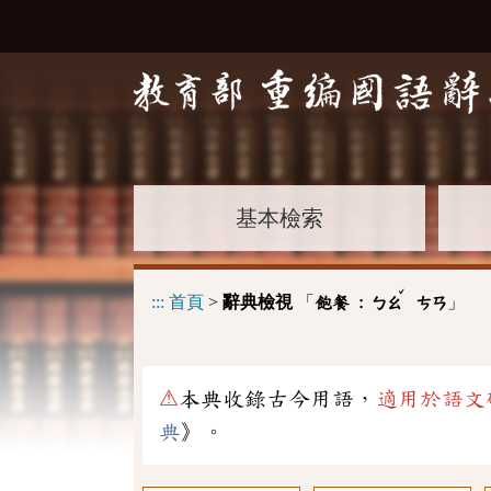
基本檢索
ˇ
:::
首頁
>
辭典檢視
「
」
飽餐 :
ㄅㄠ
ㄘㄢ
⚠
本典收錄古今用語，
適用於語文
典
》。