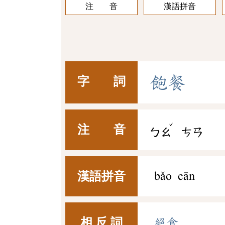
注 音
漢語拼音
飽
餐
字 詞
ˇ
注 音
ㄅㄠ
ㄘㄢ
漢語拼音
bǎo cān
相 反 詞
絕食