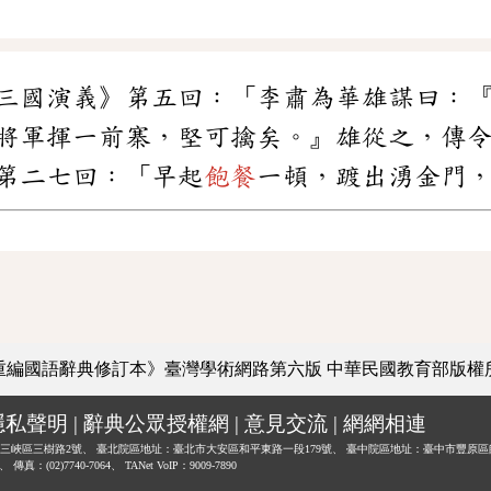
三國演義》第五回：「李肅為華雄謀曰：
將軍揮一前寨，堅可擒矣。』雄從之，傳
第二七回：「早起
飽餐
一頓，踱出湧金門
重編國語辭典修訂本》臺灣學術網路第六版
中華民國教育部版權
隱私聲明
|
辭典公眾授權網
|
意見交流
|
網網相連
三峽區三樹路2號、
臺北院區地址：臺北市大安區和平東路一段179號、
臺中院區地址：臺中市豐原區
0、
傳真：(02)7740-7064、
TANet VoIP：9009-7890