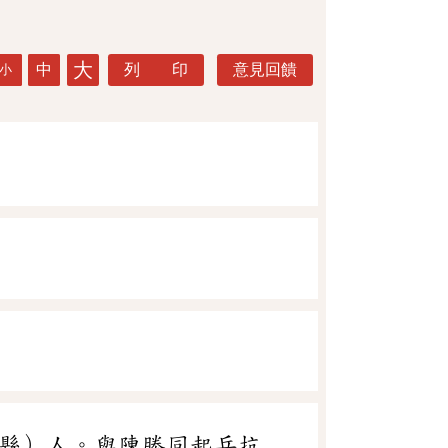
大
中
列 印
意見回饋
小
康縣）人。與陳勝同起兵抗