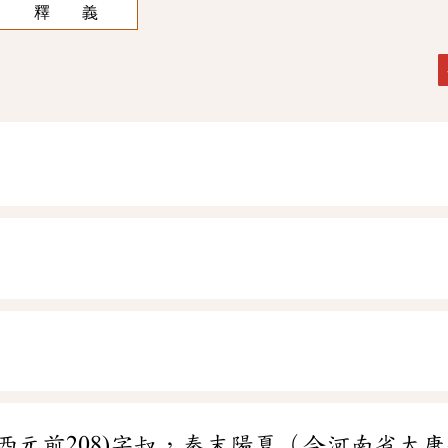
釋 義
西元前208)字叔，秦末陽夏（今河南省太