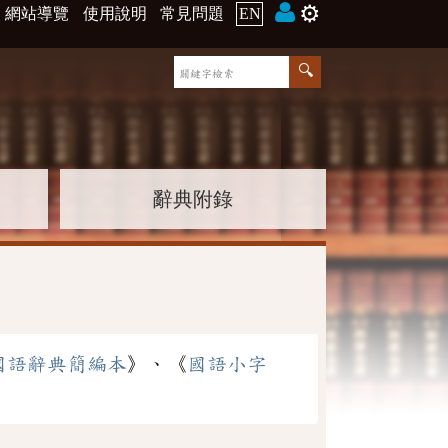
⚙️
網站導覽
使用說明
常見問題
EN
辭典附錄
國語辭典簡編本
》、《
國語小字