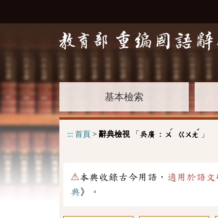
基本檢索
ˊ
ˇ
:::
首頁
>
辭典檢視
「
」
吳廣 :
ㄨ
ㄍㄨㄤ
⚠
本典收錄古今用語，
適用於語文
典
》。