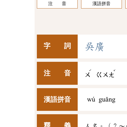
注 音
漢語拼音
吳
廣
字 詞
ˊ
ˇ
注 音
ㄨ
ㄍㄨㄤ
漢語拼音
wú guǎng
釋 義
人名。（？～