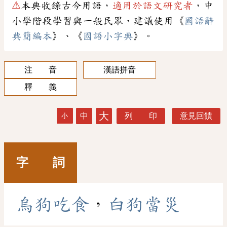
⚠
本典收錄古今用語，
適用於語文研究者
，中
小學階段學習與一般民眾，建議使用《
國語辭
典簡編本
》、《
國語小字典
》。
注 音
漢語拼音
釋 義
大
中
列 印
意見回饋
小
字 詞
烏
狗
吃
食
，
白
狗
當
災