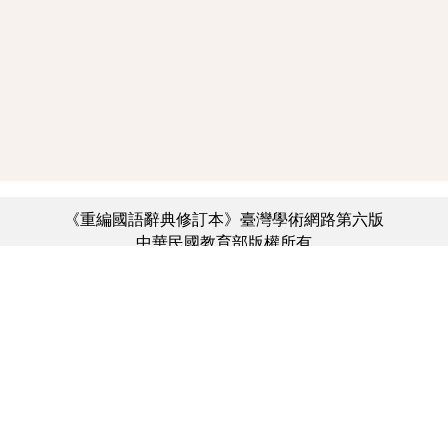
《重編國語辭典修訂本》臺灣學術網路第六版
中華民國教育部版權所有
:::
個資法及隱私聲明
|
辭典公眾授權網
|
意見交流
|
網網相連
三峽總院區地址：新北市三峽區三樹路2號、
︿
臺北院區地址：臺北市大安區和平東路一段179號、
臺中院區地址：臺中市豐原區師範街67號
電話總機：(02)7740-7890、
傳真：(02)7740-7064、
TANet VoIP：9009-7890