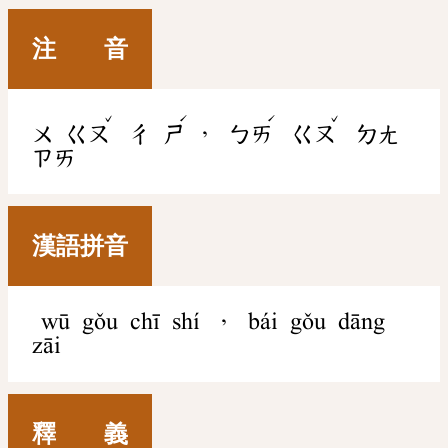
注 音
ˇ
ˊ
ˊ
ˇ
，
ㄨ
ㄍㄡ
ㄔ
ㄕ
ㄅㄞ
ㄍㄡ
ㄉㄤ
ㄗㄞ
漢語拼音
wū gǒu chī shí ， bái gǒu dāng
zāi
釋 義