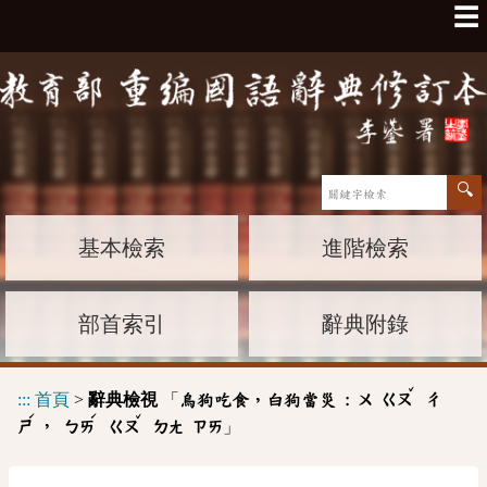
☰
基本檢索
進階檢索
部首索引
辭典附錄
ˇ
:::
首頁
>
辭典檢視
「
烏狗吃食，白狗當災 :
ㄨ
ㄍㄡ
ㄔ
ˊ
ˊ
ˇ
」
，
ㄕ
ㄅㄞ
ㄍㄡ
ㄉㄤ
ㄗㄞ