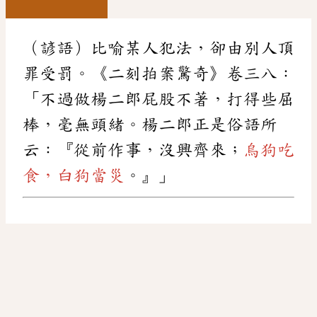
（諺語）比喻某人犯法，卻由別人頂
罪受罰。《二刻拍案驚奇》卷三八：
「不過做楊二郎屁股不著，打得些屈
棒，毫無頭緒。楊二郎正是俗語所
云：『從前作事，沒興齊來；
烏狗吃
食，白狗當災
。』」