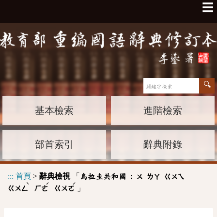
☰
基本檢索
進階檢索
部首索引
辭典附錄
:::
首頁
>
辭典檢視
「
烏拉圭共和國 :
ㄨ
ㄌㄚ
ㄍㄨㄟ
ˋ
ˊ
ˊ
」
ㄍㄨㄥ
ㄏㄜ
ㄍㄨㄛ