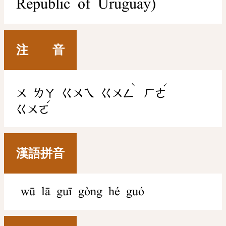
Republic of Uruguay)
注 音
ˋ
ˊ
ㄨ
ㄌㄚ
ㄍㄨㄟ
ㄍㄨㄥ
ㄏㄜ
ˊ
ㄍㄨㄛ
漢語拼音
wū lā guī gòng hé guó