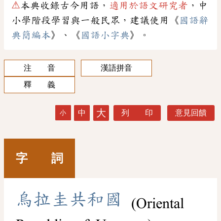
⚠
本典收錄古今用語，
適用於語文研究者
，中
小學階段學習與一般民眾，建議使用《
國語辭
典簡編本
》、《
國語小字典
》。
注 音
漢語拼音
釋 義
大
中
列 印
意見回饋
小
字 詞
烏
拉
圭
共
和
國
(Oriental