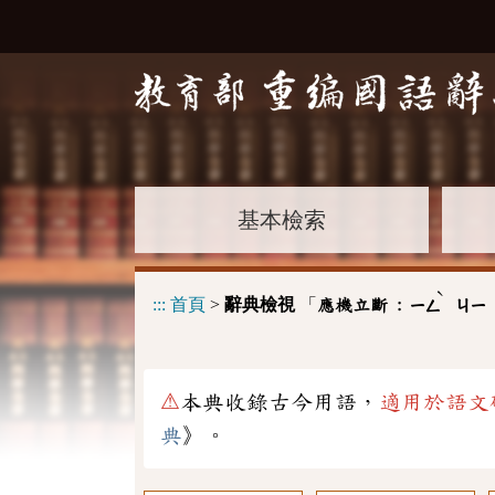
基本檢索
ˋ
:::
首頁
>
辭典檢視
「
應機立斷 :
ㄧㄥ
ㄐㄧ
⚠
本典收錄古今用語，
適用於語文
典
》。