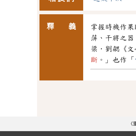
釋 義
掌握時機作果
蓱、干將之器
梁．劉勰《文
斷
。」也作「
《