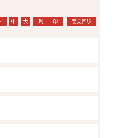
大
中
列 印
意見回饋
小