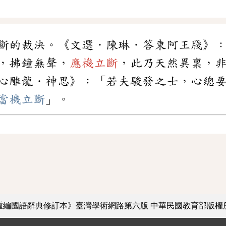
斷的裁決。《文選．陳琳．答東阿王牋》
，拂鐘無聲，
應機立斷
，此乃天然異稟，
心雕龍．神思》：「若夫駿發之士，心總
當機立斷
」。
重編國語辭典修訂本》臺灣學術網路第六版
中華民國教育部版權