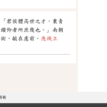
：「君侯體高世之才，秉青
非鑽仰者所庶幾也。」南朝
要術，敏在慮前，
應機立
所有