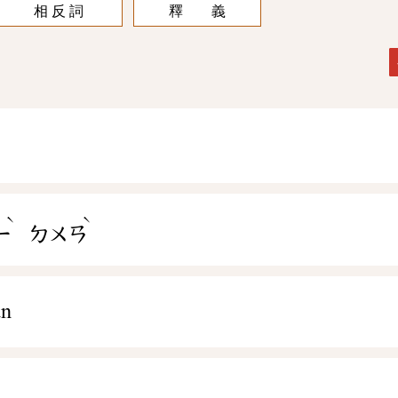
相 反 詞
釋 義
ˋ
ˋ
ㄧ
ㄉㄨㄢ
àn