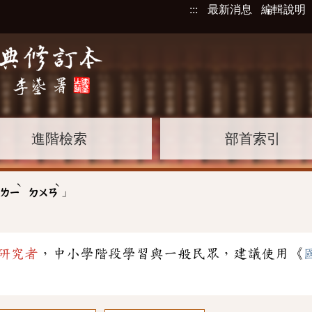
:::
最新消息
編輯說明
進階檢索
部首索引
ˋ
ˋ
」
ㄌㄧ
ㄉㄨㄢ
研究者
，中小學階段學習與一般民眾，建議使用《