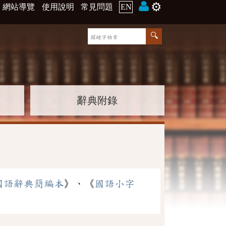
⚙️
網站導覽
使用說明
常見問題
EN
辭典附錄
國語辭典簡編本
》、《
國語小字