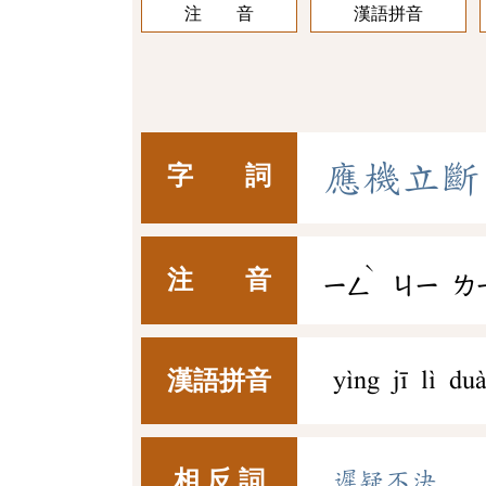
注 音
漢語拼音
應
機
立
斷
字 詞
ˋ
注 音
ㄧㄥ
ㄐㄧ
ㄌ
漢語拼音
yìng jī lì du
相 反 詞
遲疑不決