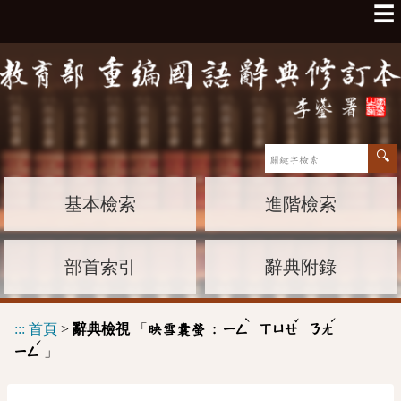
☰
基本檢索
進階檢索
部首索引
辭典附錄
ˋ
ˇ
ˊ
:::
首頁
>
辭典檢視
「
映雪囊螢 :
ㄧㄥ
ㄒㄩㄝ
ㄋㄤ
ˊ
」
ㄧㄥ