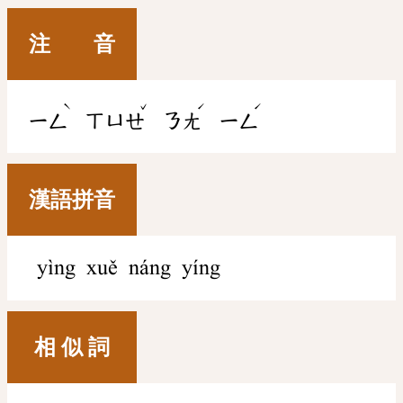
注 音
ˋ
ˇ
ˊ
ˊ
ㄧㄥ
ㄒㄩㄝ
ㄋㄤ
ㄧㄥ
漢語拼音
yìng xuě náng yíng
相 似 詞