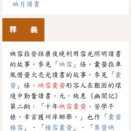
映月讀書
釋 義
映雪指晉孫康夜晚利用雪光照明讀書
的故事。參見「
映雪
」條。囊螢指車
胤借螢火亮光讀書的故事。參見「
囊
螢
」條。
映雪囊螢
形容人在艱困的環
境中勤奮讀書。元．施惠《幽閨記》
第二齣：「十年
映雪囊螢
，苦學干
祿，幸首獲州庠鄉舉。」也作「
囊螢
積雪
」、「
積雪囊螢
」、「
集螢映