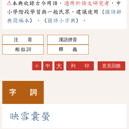
⚠
本典收錄古今用語，
適用於語文研究者
，中
小學階段學習與一般民眾，建議使用《
國語辭
典簡編本
》、《
國語小字典
》。
注 音
漢語拼音
相 似 詞
釋 義
大
中
列 印
意見回饋
小
字 詞
映
雪
囊
螢