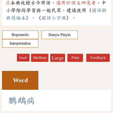
⚠
本典收錄古今用語，
適用於語文研究者
，中
小學階段學習與一般民眾，建議使用《
國語辭
典簡編本
》、《
國語小字典
》。
Bopomofo
Hanyu Pinyin
Interpretation
Large
Medium
Print
Feedback
Small
Word
鸚
鵡
病