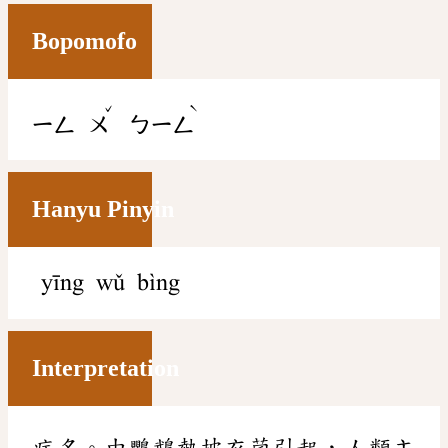
Bopomofo
ˇ
ˋ
ㄧㄥ
ㄨ
ㄅㄧㄥ
Hanyu Pinyin
yīng wǔ bìng
Interpretation
病名。由鸚鵡熱披衣菌引起，人類主