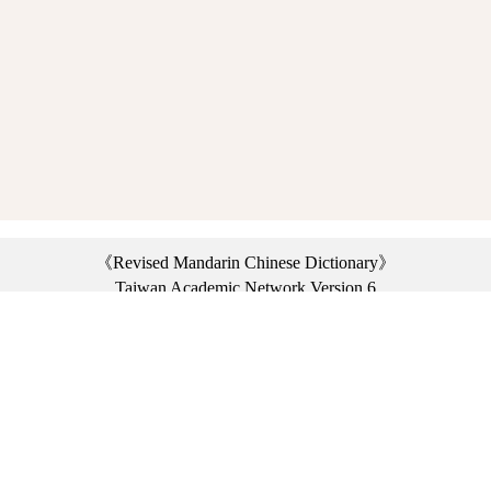
《Revised Mandarin Chinese Dictionary》
Taiwan Academic Network Version 6
©2021 Ministry of Education, R.O.C. All rights reserved.
︿
:::
Privacy statement
|
Dictionary network
|
Opinion exchange
|
Network Links