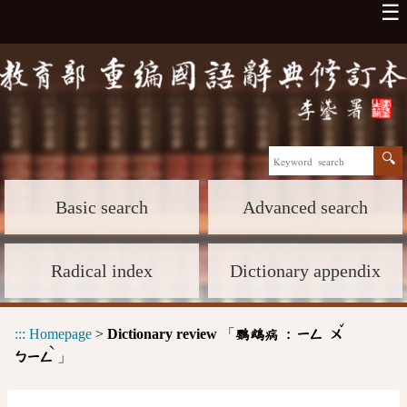
☰
Basic search
Advanced search
Radical index
Dictionary appendix
ˇ
:::
Homepage
>
Dictionary review
「
鸚鵡病 :
ㄧㄥ
ㄨ
ˋ
」
ㄅㄧㄥ