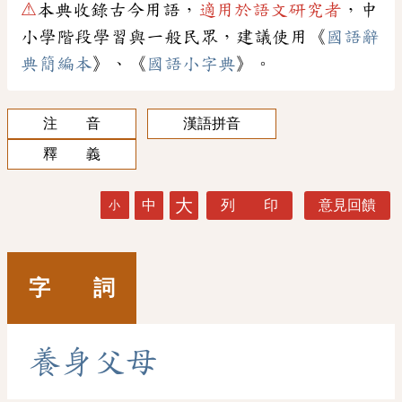
⚠
本典收錄古今用語，
適用於語文研究者
，中
小學階段學習與一般民眾，建議使用《
國語辭
典簡編本
》、《
國語小字典
》。
注 音
漢語拼音
釋 義
大
中
列 印
意見回饋
小
字 詞
養
身
父
母