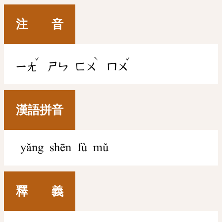
注 音
ˇ
ˋ
ˇ
ㄧㄤ
ㄕㄣ
ㄈㄨ
ㄇㄨ
漢語拼音
yǎng shēn fù mǔ
釋 義