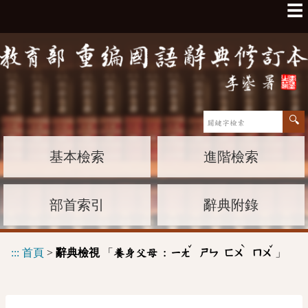
☰
基本檢索
進階檢索
部首索引
辭典附錄
ˇ
ˋ
ˇ
:::
首頁
>
辭典檢視
「
」
養身父母 :
ㄧㄤ
ㄕㄣ
ㄈㄨ
ㄇㄨ