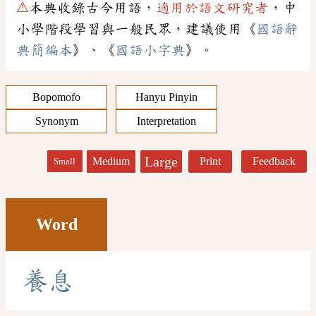
⚠
本典收錄古今用語，
適用於語文研究者
，中
小學階段學習與一般民眾，建議使用《
國語辭
典簡編本
》、《
國語小字典
》。
Bopomofo
Hanyu Pinyin
Synonym
Interpretation
Large
Medium
Print
Feedback
Small
Word
養
息