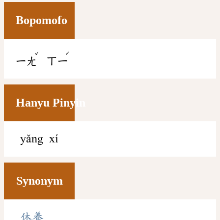
Bopomofo
ˇ
ˊ
ㄧㄤ
ㄒㄧ
Hanyu Pinyin
yǎng xí
Synonym
休養