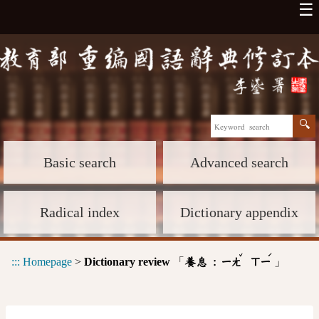
☰
Basic search
Advanced search
Radical index
Dictionary appendix
ˇ
ˊ
:::
Homepage
>
Dictionary review
「
」
養息 :
ㄧㄤ
ㄒㄧ